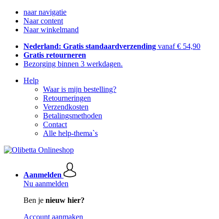
naar navigatie
Naar content
Naar winkelmand
Nederland: Gratis standaardverzending
vanaf € 54,90
Gratis retourneren
Bezorging binnen 3 werkdagen.
Help
Waar is mijn bestelling?
Retourneringen
Verzendkosten
Betalingsmethoden
Contact
Alle help-thema`s
Aanmelden
Nu aanmelden
Ben je
nieuw hier?
Account aanmaken