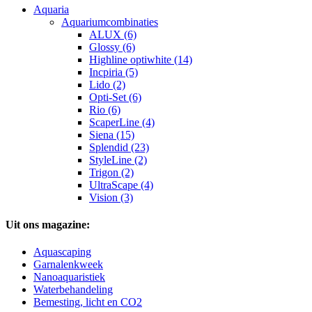
Aquaria
Aquariumcombinaties
ALUX (6)
Glossy (6)
Highline optiwhite (14)
Incpiria (5)
Lido (2)
Opti-Set (6)
Rio (6)
ScaperLine (4)
Siena (15)
Splendid (23)
StyleLine (2)
Trigon (2)
UltraScape (4)
Vision (3)
Uit ons magazine:
Aquascaping
Garnalenkweek
Nanoaquaristiek
Waterbehandeling
Bemesting, licht en CO2