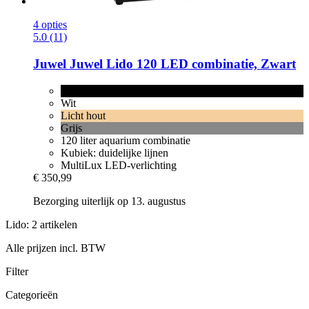
4 opties
5.0 (11)
Juwel
Juwel Lido 120 LED combinatie, Zwart
Zwart
Wit
Licht hout
Grijs
120 liter aquarium combinatie
Kubiek: duidelijke lijnen
MultiLux LED-verlichting
€ 350,99
Bezorging uiterlijk op 13. augustus
Lido: 2 artikelen
Alle prijzen incl. BTW
Filter
Categorieën