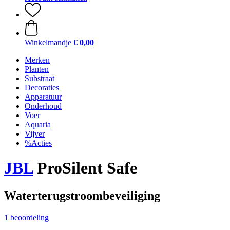
Winkelmandje
€ 0,00
Merken
Planten
Substraat
Decoraties
Apparatuur
Onderhoud
Voer
Aquaria
Vijver
%Acties
JBL
ProSilent Safe
Waterterugstroombeveiliging
1 beoordeling