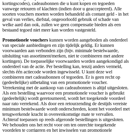
kortingscodes), cadeaubonnen die u kunt kopen en tegoeden
vanwege retouren of klachten (indien door u geaccepteerd). Alle
soorten vouchers moeten worden behandeld als contant geld - in het
geval van verlies, diefstal, ongeoorloofd gebruik of schade van
welke aard dan ook, zullen we geen compensatie bieden als een
bestaand tegoed niet meer kan worden vastgesteld.
Promotionele vouchers
kunnen worden aangeboden als onderdeel
van speciale aanbiedingen en zijn tijdelijk geldig. Er kunnen
voorwaarden aan verbonden zijn (bijv. minimale bestelwaarde,
uitsluiting van assortiment/merken, niet te combineren met andere
kortingen). De toepasselijke voorwaarden worden aangekondigd als
onderdeel van de actie. Per bestelling kan, tenzij anders vermeld,
slechts één actiecode worden ingewisseld. U kunt deze wel
combineren met cadeaubonnen of tegoeden. Er is geen recht op
(gedeeltelijke) uitbetaling van een promotionele voucher.
Verrekening met de aankoop van cadeaubonnen is altijd uitgesloten.
Als een bestelling waarvoor een promotionele voucher is gebruikt
(gedeeltelijk) wordt geretourneerd, wordt het toegekende voordeel
naar rato verrekend. Als door een retourzending de destijds vereiste
minimum bestelwaarde wordt onderschreden, komt het voordeel met
terugwerkende kracht in overeenkomstige mate te vervallen.
Achteraf toepassen op reeds afgeronde bestellingen is uitgesloten.
We behouden ons het recht voor om ten onrechte toegekende
voordelen te corrigeren en het inwisselen van promotionele