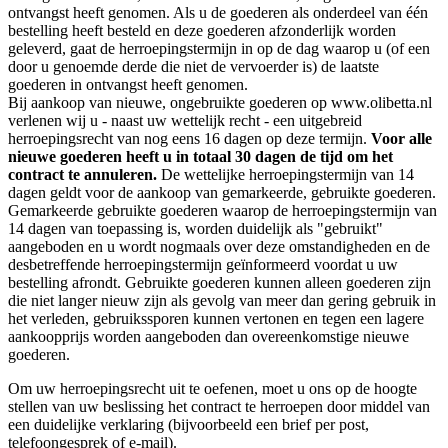
ontvangst heeft genomen. Als u de goederen als onderdeel van één
bestelling heeft besteld en deze goederen afzonderlijk worden
geleverd, gaat de herroepingstermijn in op de dag waarop u (of een
door u genoemde derde die niet de vervoerder is) de laatste
goederen in ontvangst heeft genomen.
Bij aankoop van nieuwe, ongebruikte goederen op www.olibetta.nl
verlenen wij u - naast uw wettelijk recht - een uitgebreid
herroepingsrecht van nog eens 16 dagen op deze termijn.
Voor alle
nieuwe goederen heeft u in totaal 30 dagen de tijd om het
contract te annuleren.
De wettelijke herroepingstermijn van 14
dagen geldt voor de aankoop van gemarkeerde, gebruikte goederen.
Gemarkeerde gebruikte goederen waarop de herroepingstermijn van
14 dagen van toepassing is, worden duidelijk als "gebruikt"
aangeboden en u wordt nogmaals over deze omstandigheden en de
desbetreffende herroepingstermijn geïnformeerd voordat u uw
bestelling afrondt. Gebruikte goederen kunnen alleen goederen zijn
die niet langer nieuw zijn als gevolg van meer dan gering gebruik in
het verleden, gebruikssporen kunnen vertonen en tegen een lagere
aankoopprijs worden aangeboden dan overeenkomstige nieuwe
goederen.
Om uw herroepingsrecht uit te oefenen, moet u ons op de hoogte
stellen van uw beslissing het contract te herroepen door middel van
een duidelijke verklaring (bijvoorbeeld een brief per post,
telefoongesprek of e-mail).