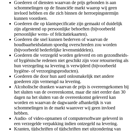
Goederen of diensten waarvan de prijs gebonden is aan
schommelingen op de financiële markt waarop wij geen
invloed hebben en die zich binnen de herroepingstermijn
kunnen voordoen.
Goederen die op klantspecificatie zijn gemaakt of duidelijk
zijn afgestemd op persoonlijke behoeften (bijvoorbeeld
persoonlijke wens- of felicitatiekaarten).
Goederen die snel kunnen bederven of waarvan de
houdbaarheidsdatum spoedig overschreden zou worden
(bijvoorbeeld bederfelijke levensmiddelen).
Goederen die verzegeld worden geleverd en om gezondheids-
of hygiënische redenen niet geschikt zijn voor retournering als
hun verzegeling na levering is verwijderd (bijvoorbeeld
hygiëne- of verzorgingsproducten).
Goederen die door hun aard onlosmakelijk met andere
goederen zijn vermengd na levering.
Alcoholische dranken waarvan de prijs is overeengekomen bij
het sluiten van de overeenkomst, maar die niet eerder dan 30
dagen na het sluiten van de overeenkomst geleverd kan
worden en waarvan de dagwaarde afhankelijk is van
schommelingen in de markt waarover wij geen invloed
hebben.
Audio- of video-opnamen of computersoftware geleverd in
een verzegelde verpakking indien ontzegeld na levering.
Kranten, tijdschriften of tijdschriften met uitzondering van