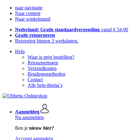
naar navigatie
Naar content
Naar winkelmand
Nederland: Gratis standaardverzending
vanaf € 54,90
Gratis retourneren
Bezorging binnen 3 werkdagen.
Help
Waar is mijn bestelling?
Retourneringen
Verzendkosten
Betalingsmethoden
Contact
Alle help-thema`s
Aanmelden
Nu aanmelden
Ben je
nieuw hier?
Account aanmaken