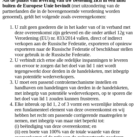
Als de plaats van levering van uw bestelling zich in een land
buiten de Europese Unie bevindt
(met uitzondering van de
partnerlanden die in de bovengenoemde verordening worden
genoemd), geldt het volgende zoals overeengekomen:
U zult geen goederen die in het kader van of in verband met
deze overeenkomst zijn geleverd en die onder artikel 12g van
Verordening (EU) nr. 833/2014 vallen, direct of indirect
verkopen aan de Russische Federatie, exporteren of opnieuw
exporteren naar de Russische Federatie of beschikbaar stellen
voor gebruik in de Russische Federatie.
U verbindt zich ertoe alle redelijke inspanningen te leveren
om ervoor te zorgen dat het doel van lid 1 niet wordt
tegengewerkt door derden in de handelsketen, met inbegrip
van potentiële wederverkopers.
U moet een passend controlemechanisme instellen en
handhaven om handelingen van derden in de handelsketen,
met inbegrip van potentiële wederverkopers, op te sporen die
het doel van lid 1 zouden kunnen frustreren.
Elke inbreuk op lid 1, 2 of 3 vormt een wezenlijke inbreuk op
een fundamenteel element van deze overeenkomst en wij
hebben het recht om passende corrigerende maatregelen te
nemen, met inbegrip van maar niet beperkt tot:
(i) beëindiging van deze overeenkomst; en
(ii) een boete van 100% van de totale waarde van deze