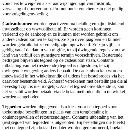
vouchers te weigeren als er aanwijzingen zijn van misbruik,
vervalsing of doorverkoop. Promotionele vouchers zijn niet geldig
voor zuigelingenvoeding.
Cadeaubonnen
worden geactiveerd na betaling en zijn uitsluitend
inwisselbaar op www.olibetta.nl. Er worden geen kortingen
verleend op de aankoop en ze kunnen niet worden gebruikt om
andere cadeaubonnen te kopen. Ze zijn overdraagbaar en kunnen
worden gebruikt tot ze volledig zijn ingewisseld. Ze zijn vijf jaar
geldig vanaf de datum van uitgifte, tenzij dwingende regels van uw
land van verblijf een gunstigere termijn voorschrijven. Resterende
bedragen blijven als tegoed op de cadeaubon staan. Contante
uitbetaling van het (resterende) tegoed is uitgesloten, tenzij
dwingende wetgeving anders bepaalt. De cadeaubon kan worden
ingewisseld in het winkelmandje of tijdens het bestelproces via het
daarvoor bestemde veld. Achteraf verrekenen met bestellingen die al
bevestigd zijn, is niet mogelijk. Als het tegoed onvoldoende is, kan
het verschil worden betaald via de betaalmethoden die in de winkel
worden aangeboden.
Tegoeden
worden uitgegeven als u kiest voor een tegoed voor
toekomstige bestellingen in plaats van een terugbetaling in
coulancegevallen of retourzendingen. Contante uitbetaling van het
(rest)tegoed van tegoeden is uitgesloten. Bij bestellingen die (deels)
met een tegoed zijn betaald en later worden geretourneerd, boeken