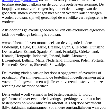
betaling geschiedt telkens op de door ons opgegeven rekening. De
looptijd van onze vorderingen begint met de ontvangst van de
goederen. Indien vorderingen niet binnen veertien kalenderdagen
worden voldaan, zijn wij gerechtigd de wettelijke vertragingsrente te
vorderen.
Alle door ons geleverde goederen blijven ons exclusieve eigendom
totdat de volledige betaling is voldaan.
www.olibetta.nl levert momenteel aan de volgende landen:
Oostenrijk, België, Bulgarije, Brazilië, Cyprus, Tsjechië, Duitsland,
Denemarken, Estland, Spanje, Finland, Frankrijk, Griekenland,
Kroatië, Hongarije, Indonesië, Ierland, Italië, Litouwen,
Luxemburg, Letland, Malta, Nederland, Filipijnen, Polen, Portugal,
Roemenië, Zweden, Slovenië, Slowakije.
De levering vindt plaats op het door u opgegeven afleveradres of
pakstation. Wij zijn gerechtigd de bestelling in deelleveringen uit te
voeren. In dit geval nemen wij alle extra verzendkosten voor onze
rekening die hierdoor ontstaan.
De levertijd wordt vermeld in het besteloverzicht. U wordt
geïnformeerd over eventuele leveringsbeperkingen voordat u het
bestelproces op www.olibetta.nl afrondt. Als wij door overmacht
(bijv. stakingen, natuurrampen) of andere omstandigheden waarvoor