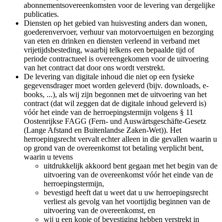
abonnementsovereenkomsten voor de levering van dergelijke
publicaties.
Diensten op het gebied van huisvesting anders dan wonen,
goederenvervoer, verhuur van motorvoertuigen en bezorging
van eten en drinken en diensten verleend in verband met
vrijetijdsbesteding, waarbij telkens een bepaalde tijd of
periode contractueel is overeengekomen voor de uitvoering
van het contract dat door ons wordt verstrekt.
De levering van digitale inhoud die niet op een fysieke
gegevensdrager moet worden geleverd (bijv. downloads, e-
books, ...), als wij zijn begonnen met de uitvoering van het
contract (dat wil zeggen dat de digitale inhoud geleverd is)
vóór het einde van de herroepingstermijn volgens § 11
Oostenrijkse FAGG (Fern- und Auswärtsgeschäfte-Gesetz
(Lange Afstand en Buitenlandse Zaken-Wet)). Het
herroepingsrecht vervalt echter alleen in die gevallen waarin u
op grond van de overeenkomst tot betaling verplicht bent,
waarin u tevens
uitdrukkelijk akkoord bent gegaan met het begin van de
uitvoering van de overeenkomst vóór het einde van de
herroepingstermijn,
bevestigd heeft dat u weet dat u uw herroepingsrecht
verliest als gevolg van het voortijdig beginnen van de
uitvoering van de overeenkomst, en
wij u een kopie of bevestiging hebben verstrekt in