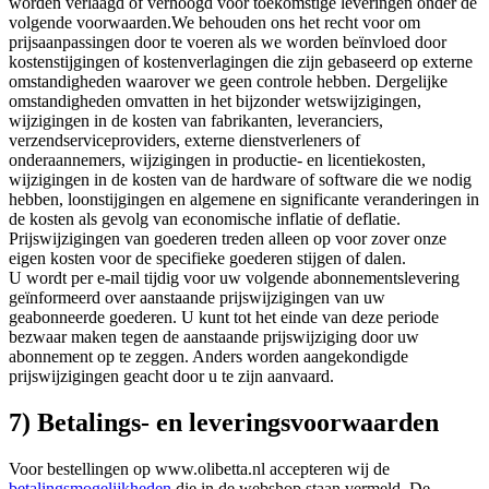
worden verlaagd of verhoogd voor toekomstige leveringen onder de
volgende voorwaarden.We behouden ons het recht voor om
prijsaanpassingen door te voeren als we worden beïnvloed door
kostenstijgingen of kostenverlagingen die zijn gebaseerd op externe
omstandigheden waarover we geen controle hebben. Dergelijke
omstandigheden omvatten in het bijzonder wetswijzigingen,
wijzigingen in de kosten van fabrikanten, leveranciers,
verzendserviceproviders, externe dienstverleners of
onderaannemers, wijzigingen in productie- en licentiekosten,
wijzigingen in de kosten van de hardware of software die we nodig
hebben, loonstijgingen en algemene en significante veranderingen in
de kosten als gevolg van economische inflatie of deflatie.
Prijswijzigingen van goederen treden alleen op voor zover onze
eigen kosten voor de specifieke goederen stijgen of dalen.
U wordt per e-mail tijdig voor uw volgende abonnementslevering
geïnformeerd over aanstaande prijswijzigingen van uw
geabonneerde goederen. U kunt tot het einde van deze periode
bezwaar maken tegen de aanstaande prijswijziging door uw
abonnement op te zeggen. Anders worden aangekondigde
prijswijzigingen geacht door u te zijn aanvaard.
7) Betalings- en leveringsvoorwaarden
Voor bestellingen op www.olibetta.nl accepteren wij de
betalingsmogelijkheden
die in de webshop staan vermeld. De