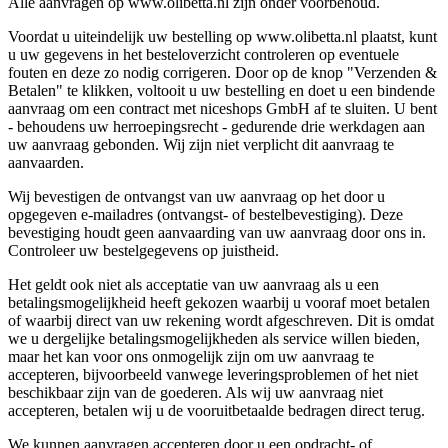
Alle aanvragen op www.olibetta.nl zijn onder voorbehoud.
Voordat u uiteindelijk uw bestelling op www.olibetta.nl plaatst, kunt
u uw gegevens in het besteloverzicht controleren op eventuele
fouten en deze zo nodig corrigeren. Door op de knop "Verzenden &
Betalen" te klikken, voltooit u uw bestelling en doet u een bindende
aanvraag om een contract met niceshops GmbH af te sluiten. U bent
- behoudens uw herroepingsrecht - gedurende drie werkdagen aan
uw aanvraag gebonden. Wij zijn niet verplicht dit aanvraag te
aanvaarden.
Wij bevestigen de ontvangst van uw aanvraag op het door u
opgegeven e-mailadres (ontvangst- of bestelbevestiging). Deze
bevestiging houdt geen aanvaarding van uw aanvraag door ons in.
Controleer uw bestelgegevens op juistheid.
Het geldt ook niet als acceptatie van uw aanvraag als u een
betalingsmogelijkheid heeft gekozen waarbij u vooraf moet betalen
of waarbij direct van uw rekening wordt afgeschreven. Dit is omdat
we u dergelijke betalingsmogelijkheden als service willen bieden,
maar het kan voor ons onmogelijk zijn om uw aanvraag te
accepteren, bijvoorbeeld vanwege leveringsproblemen of het niet
beschikbaar zijn van de goederen. Als wij uw aanvraag niet
accepteren, betalen wij u de vooruitbetaalde bedragen direct terug.
We kunnen aanvragen accepteren door u een opdracht- of