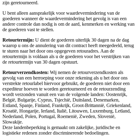
zijn geretourneerd.
U bent alleen aansprakelijk voor waardevermindering van de
goederen wanneer de waardevermindering het gevolg is van een
andere controle dan nodig is om de aard, kenmerken en werking van
de goederen vast te stellen.
Retourtermijn:
U dient de goederen uiterlijk 30 dagen na de dag
waarop u ons de annulering van dit contract heeft meegedeeld, terug
te sturen naar het door ons opgegeven retouradres. Aan de
retourtermijn is voldaan als u de goederen voor het verstrijken van
de retourtermijn van 30 dagen opstuurt.
Retourverzendkosten:
Wij nemen de retourverzendkosten als
gevolg van een herroeping voor onze rekening als u het door ons
verstrekte retourlabel hiervoor gebruikt, de goederen niet door een
expediteur hoeven te worden geretourneerd en de retourzending
wordt verzonden vanuit een van de volgende landen: Oostenrijk,
België, Bulgarije, Cyprus, Tsjechië, Duitsland, Denemarken,
Estland, Spanje, Finland, Frankrijk, Groot-Brittannië, Griekenland,
Kroatië, Hongarije, Ierland, Italië, Litouwen, Luxemburg, Letland,
Nederland, Polen, Portugal, Roemenië, Zweden, Slovenië,
Slowakije.
Deze landenbeperking is gemaakt om zakelijke, juridische en
logistieke redenen zonder discriminerende bedoelingen.