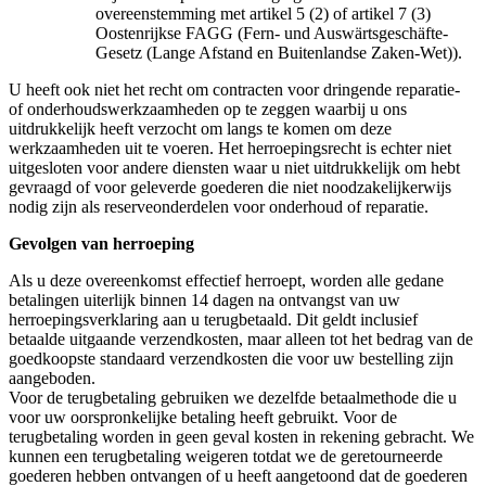
overeenstemming met artikel 5 (2) of artikel 7 (3)
Oostenrijkse FAGG (Fern- und Auswärtsgeschäfte-
Gesetz (Lange Afstand en Buitenlandse Zaken-Wet)).
U heeft ook niet het recht om contracten voor dringende reparatie-
of onderhoudswerkzaamheden op te zeggen waarbij u ons
uitdrukkelijk heeft verzocht om langs te komen om deze
werkzaamheden uit te voeren. Het herroepingsrecht is echter niet
uitgesloten voor andere diensten waar u niet uitdrukkelijk om hebt
gevraagd of voor geleverde goederen die niet noodzakelijkerwijs
nodig zijn als reserveonderdelen voor onderhoud of reparatie.
Gevolgen van herroeping
Als u deze overeenkomst effectief herroept, worden alle gedane
betalingen uiterlijk binnen 14 dagen na ontvangst van uw
herroepingsverklaring aan u terugbetaald. Dit geldt inclusief
betaalde uitgaande verzendkosten, maar alleen tot het bedrag van de
goedkoopste standaard verzendkosten die voor uw bestelling zijn
aangeboden.
Voor de terugbetaling gebruiken we dezelfde betaalmethode die u
voor uw oorspronkelijke betaling heeft gebruikt. Voor de
terugbetaling worden in geen geval kosten in rekening gebracht. We
kunnen een terugbetaling weigeren totdat we de geretourneerde
goederen hebben ontvangen of u heeft aangetoond dat de goederen