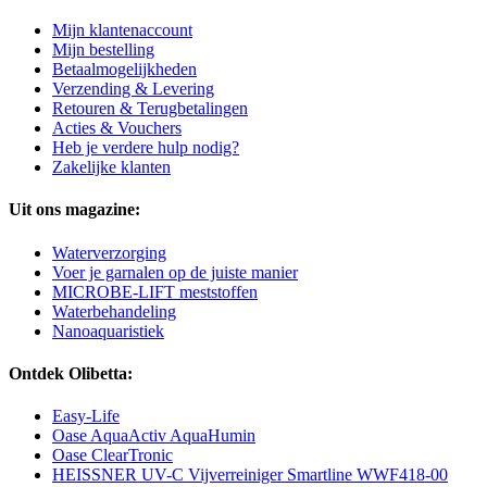
Mijn klantenaccount
Mijn bestelling
Betaalmogelijkheden
Verzending & Levering
Retouren & Terugbetalingen
Acties & Vouchers
Heb je verdere hulp nodig?
Zakelijke klanten
Uit ons magazine:
Waterverzorging
Voer je garnalen op de juiste manier
MICROBE-LIFT meststoffen
Waterbehandeling
Nanoaquaristiek
Ontdek Olibetta:
Easy-Life
Oase AquaActiv AquaHumin
Oase ClearTronic
HEISSNER UV-C Vijverreiniger Smartline WWF418-00