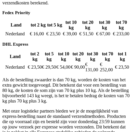
verzendkosten berekend.
Fedex Priority
tot 10
tot 20
tot 30
tot 70
Land
tot 2 kg
tot 5 kg
kg
kg
kg
kg
Nederland
€ 16,00
€ 23,50
€ 39,00
€ 51,50
€ 67,00
€ 233,00
DHL Express
tot 2
tot 5
tot 10
tot 20
tot 30
tot 70
tot 1
Land
kg
kg
kg
kg
kg
kg
kg
€
€
Nederland
€ 23,50
€ 29,50
€ 54,00
€ 90,00
€ 23,50
131,00
252,00
Als de bestelling zwaarder is dan 70 kg, worden de kosten van het
extra gewicht toegevoegd. Dit betekent dat voor een bestelling van
80 kg, de kosten de som zijn van 70 kg plus 10 kg. Als de bestelling
bijvoorbeeld 143 kg weegt, is het te betalen bedrag de kosten van 70
kg plus 70 kg plus 3 kg.
Met onze logistieke partners bieden we je de mogelijkheid van
express-bestelling naast de standaard verzendmethoden. Producten
die op voorraad zijn en besteld zijn voor donderdag 23:59 kunnen
op jouw verzoek per expresse worden verzonden. Dit betekent dat