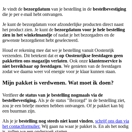
Je vindt de
bezorgdatum
van je bestelling in de
bestelbevestiging
die je per e-mail hebt ontvangen.
Je kunt de bezorgdatum voor afzonderlijke producten direct naast
het product zien. Je kunt de
bezorgdatum voor je hele bestelling
zien
in het winkelmandje
of nadat je het bezorgadres en de
gewenste bezorgdienst hebt geselecteerd.
Houd er rekening mee dat we je bestelling vanuit Oostenrijk
verzenden. Dit betekent dat er
op Oostenrijkse feestdagen geen
pakketten ons magazijn verlaten
. Ook onze
klantenservice is
niet bereikbaar op feestdagen
. We genieten van de feestdagen
zodat we daarna weer vol energie voor je klaar kunnen staan.
Mijn pakket is verdwenen. Wat moet ik doen?
Verifieer
de status van je bestelling nogmaals via de
bestelbevestiging.
Als je de status "Bezorgd" in de bestelling ziet,
zou je een briefje moeten hebben ontvangen. Of je pakket kan bij
een buurman zijn.
Als je je
bestelling nog steeds niet kunt vinden
,
schrijf ons dan via
het contactformulier.
Wij gaan na waar je pakket is. En als het nodig
is, zullen we een onderzoek starten.