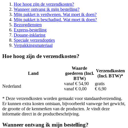
Hoe hoog zijn de verzendkosten?
Wanneer ontvang ik mijn bestelling?
Mijn pakket is verdwenen. Wat moet ik doen?
Mijn pakket is beschadigd. Wat moet ik doen?
Bezorgdiensten
Express-bestelling
Douane-inklaring
Speciale verzendopties
Verpakkingsmateriaal
Hoe hoog zijn de verzendkosten?
Waarde
Verzendkosten
Land
goederen (Incl.
(Incl. BTW)*
BTW)
vanaf € 54,90
gratis
Nederland
vanaf € 0,00
€ 6,90
* Deze verzendkosten worden gemaakt voor standaardverzending.
Er kunnen extra kosten ontstaan, bijvoorbeeld vanwege het gewicht,
de grootte of de kenmerken van de producten. Je vindt deze
informatie direct in de productbeschrijving.
Wanneer ontvang ik mijn bestelling?