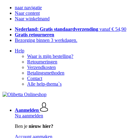
naar navigatie
Naar content
Naar winkelmand
Nederland: Gratis standaardverzending
vanaf € 54,90
Gratis retourneren
Bezorging binnen 3 werkdagen.
Help
Waar is mijn bestelling?
Retourneringen
Verzendkosten
Betalingsmethoden
Contact
Alle help-thema`s
Aanmelden
Nu aanmelden
Ben je
nieuw hier?
Account aanmaken