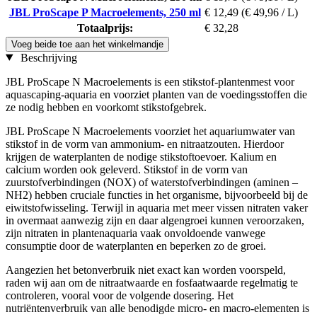
JBL ProScape P Macroelements, 250 ml
€ 12,49
(€ 49,96 / L)
Totaalprijs:
€ 32,28
Voeg beide toe aan het winkelmandje
Beschrijving
JBL ProScape N Macroelements is een stikstof-plantenmest voor
aquascaping-aquaria en voorziet planten van de voedingsstoffen die
ze nodig hebben en voorkomt stikstofgebrek.
JBL ProScape N Macroelements voorziet het aquariumwater van
stikstof in de vorm van ammonium- en nitraatzouten. Hierdoor
krijgen de waterplanten de nodige stikstoftoevoer. Kalium en
calcium worden ook geleverd. Stikstof in de vorm van
zuurstofverbindingen (NOX) of waterstofverbindingen (aminen –
NH2) hebben cruciale functies in het organisme, bijvoorbeeld bij de
eiwitstofwisseling. Terwijl in aquaria met meer vissen nitraten vaker
in overmaat aanwezig zijn en daar algengroei kunnen veroorzaken,
zijn nitraten in plantenaquaria vaak onvoldoende vanwege
consumptie door de waterplanten en beperken zo de groei.
Aangezien het betonverbruik niet exact kan worden voorspeld,
raden wij aan om de nitraatwaarde en fosfaatwaarde regelmatig te
controleren, vooral voor de volgende dosering. Het
nutriëntenverbruik van alle benodigde micro- en macro-elementen is