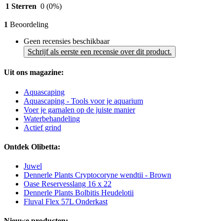
1 Sterren
0
(0%)
1
Beoordeling
Geen recensies beschikbaar
Schrijf als eerste een recensie over dit product.
Uit ons magazine:
Aquascaping
Aquascaping - Tools voor je aquarium
Voer je garnalen op de juiste manier
Waterbehandeling
Actief grind
Ontdek Olibetta:
Juwel
Dennerle Plants Cryptocoryne wendtii - Brown
Oase Reservesslang 16 x 22
Dennerle Plants Bolbitis Heudelotii
Fluval Flex 57L Onderkast
Nieuwe producten: