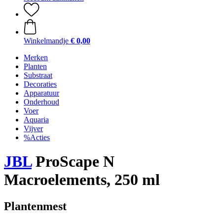
Winkelmandje
€ 0,00
Merken
Planten
Substraat
Decoraties
Apparatuur
Onderhoud
Voer
Aquaria
Vijver
%Acties
JBL
ProScape N
Macroelements, 250 ml
Plantenmest