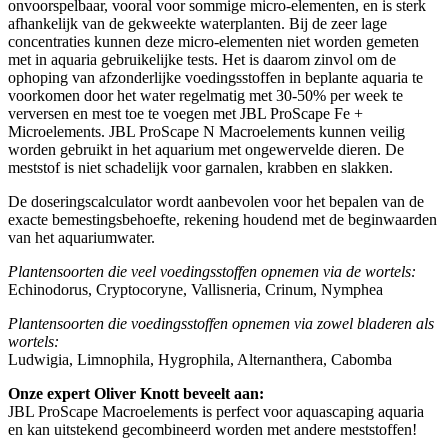
onvoorspelbaar, vooral voor sommige micro-elementen, en is sterk
afhankelijk van de gekweekte waterplanten. Bij de zeer lage
concentraties kunnen deze micro-elementen niet worden gemeten
met in aquaria gebruikelijke tests. Het is daarom zinvol om de
ophoping van afzonderlijke voedingsstoffen in beplante aquaria te
voorkomen door het water regelmatig met 30-50% per week te
verversen en mest toe te voegen met JBL ProScape Fe +
Microelements. JBL ProScape N Macroelements kunnen veilig
worden gebruikt in het aquarium met ongewervelde dieren. De
meststof is niet schadelijk voor garnalen, krabben en slakken.
De doseringscalculator wordt aanbevolen voor het bepalen van de
exacte bemestingsbehoefte, rekening houdend met de beginwaarden
van het aquariumwater.
Plantensoorten die veel voedingsstoffen opnemen via de wortels:
Echinodorus, Cryptocoryne, Vallisneria, Crinum, Nymphea
Plantensoorten die voedingsstoffen opnemen via zowel bladeren als
wortels:
Ludwigia, Limnophila, Hygrophila, Alternanthera, Cabomba
Onze expert Oliver Knott beveelt aan:
JBL ProScape Macroelements is perfect voor aquascaping aquaria
en kan uitstekend gecombineerd worden met andere meststoffen!