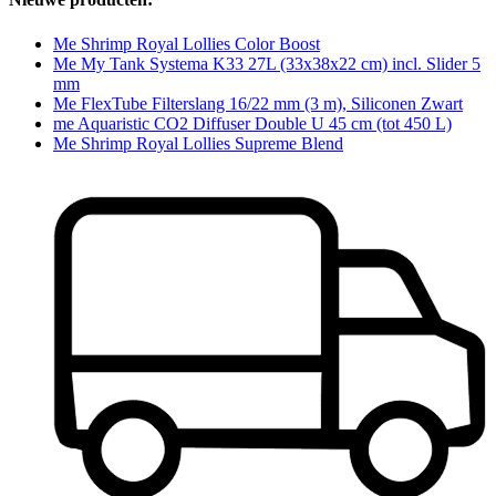
Me Shrimp Royal Lollies Color Boost
Me My Tank Systema K33 27L (33x38x22 cm) incl. Slider 5
mm
Me FlexTube Filterslang 16/22 mm (3 m), Siliconen Zwart
me Aquaristic CO2 Diffuser Double U 45 cm (tot 450 L)
Me Shrimp Royal Lollies Supreme Blend