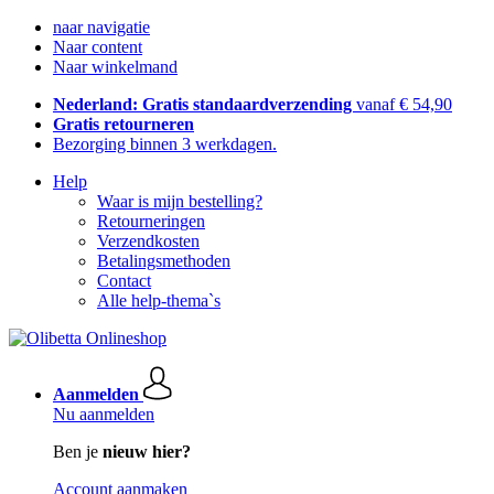
naar navigatie
Naar content
Naar winkelmand
Nederland: Gratis standaardverzending
vanaf € 54,90
Gratis retourneren
Bezorging binnen 3 werkdagen.
Help
Waar is mijn bestelling?
Retourneringen
Verzendkosten
Betalingsmethoden
Contact
Alle help-thema`s
Aanmelden
Nu aanmelden
Ben je
nieuw hier?
Account aanmaken