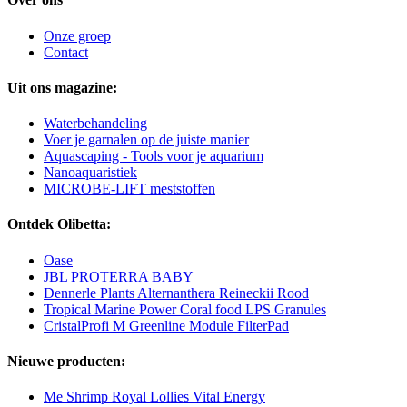
Onze groep
Contact
Uit ons magazine:
Waterbehandeling
Voer je garnalen op de juiste manier
Aquascaping - Tools voor je aquarium
Nanoaquaristiek
MICROBE-LIFT meststoffen
Ontdek Olibetta:
Oase
JBL PROTERRA BABY
Dennerle Plants Alternanthera Reineckii Rood
Tropical Marine Power Coral food LPS Granules
CristalProfi M Greenline Module FilterPad
Nieuwe producten:
Me Shrimp Royal Lollies Vital Energy