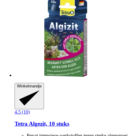
Winkelmandje
4.5 (10)
Tetra
Algezit, 10 stuks
Bevat intensieve werkstoffen tegen sterke algengroei