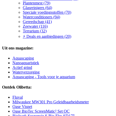
Plantenmest (79)
Glasreinigers (64)
Speciale voedingsstoffen (70)
Waterconditioners (94)
Gereedschap (41)
Zeewater (116)
Terrarium (32)
⚡ Deals en aanbiedingen (20)
Uit ons magazine:
Aquascaping
Nanoaquaristiek
Actief grind
Waterverzorging
Aquascaping - Tools voor je aquarium
Ontdek Olibetta:
Fluval
Milwaukee MW301 Pro Geleidbaarheidsmeter
Oase Visnet
Oase BioTec ScreenMatic² Set OC
Bioloark Suspensie S Bio Fles SD175