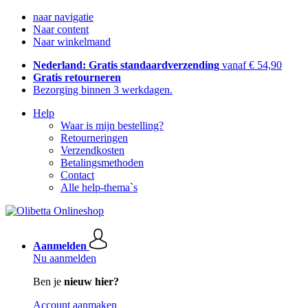
naar navigatie
Naar content
Naar winkelmand
Nederland: Gratis standaardverzending
vanaf € 54,90
Gratis retourneren
Bezorging binnen 3 werkdagen.
Help
Waar is mijn bestelling?
Retourneringen
Verzendkosten
Betalingsmethoden
Contact
Alle help-thema`s
Aanmelden
Nu aanmelden
Ben je
nieuw hier?
Account aanmaken