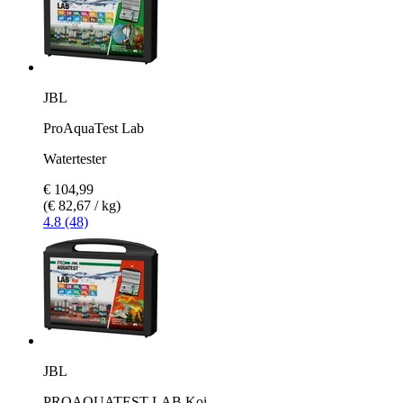
JBL
ProAquaTest Lab
Watertester
€ 104,99
(€ 82,67 / kg)
4.8 (48)
JBL
PROAQUATEST LAB Koi