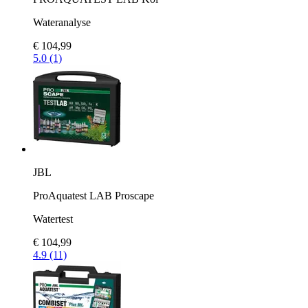
Wateranalyse
€ 104,99
5.0 (1)
JBL
ProAquatest LAB Proscape
Watertest
€ 104,99
4.9 (11)