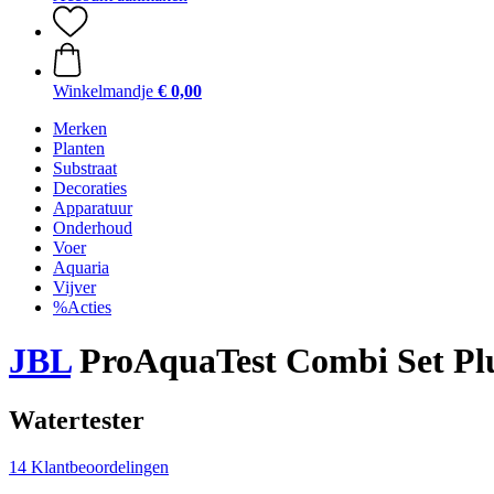
Winkelmandje
€ 0,00
Merken
Planten
Substraat
Decoraties
Apparatuur
Onderhoud
Voer
Aquaria
Vijver
%Acties
JBL
ProAquaTest Combi Set Pl
Watertester
14 Klantbeoordelingen