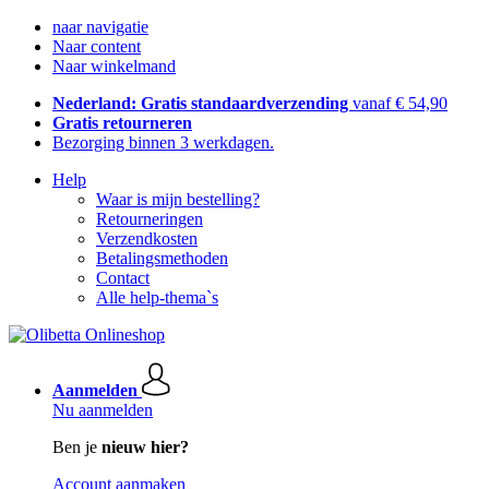
naar navigatie
Naar content
Naar winkelmand
Nederland: Gratis standaardverzending
vanaf € 54,90
Gratis retourneren
Bezorging binnen 3 werkdagen.
Help
Waar is mijn bestelling?
Retourneringen
Verzendkosten
Betalingsmethoden
Contact
Alle help-thema`s
Aanmelden
Nu aanmelden
Ben je
nieuw hier?
Account aanmaken