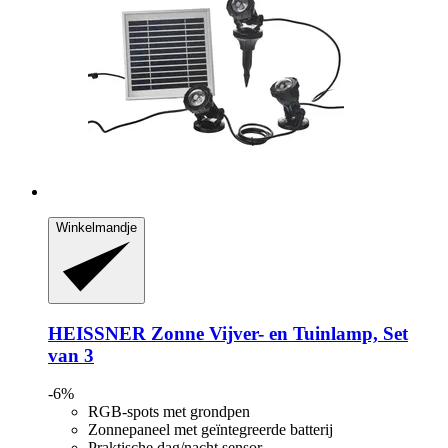
Winkelmandje
HEISSNER
Zonne Vijver-​ en Tuinlamp, Set
van 3
-6%
RGB-spots met grondpen
Zonnepaneel met geïntegreerde batterij
Praktische dag/nacht sensor