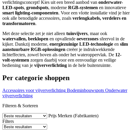
verlichtingsconcept! Kies uit een breed aanbod van
onderwater-
LED-spots
,
grondspots
, moderne
RGB-systemen
en innovatieve
smart lighting-componenten
. Voor een vlotte installatie vind je hier
ook alle benodigde accessoires, zoals
verlengkabels, verdelers en
transformatoren
.
Met deze selectie zet je niet alleen
tuinvijvers
, maar ook
watervallen, beeklopen
en opvallende
oeverzones
sfeervol in de
kijker. Dankzij moderne,
energiezuinige LED-technologie
en
slim
aanstuurbare RGB-oplossingen
creëer je indrukwekkende
lichteffecten, zowel boven als onder het wateroppervlak. De
12-
volt-systemen
zorgen daarbij voor een eenvoudige en veilige
bediening van je
vijververlichting
in de hele buitenruimte.
Per categorie shoppen
Accessoires voor vijververlichting
Bodeminbouwspots
Onderwater
vijververlichting
Filteren & Sorteren
Prijs
Merken (Fabrikanten)
Filters