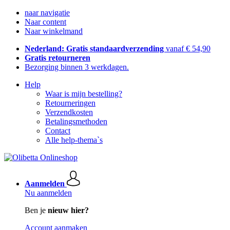
naar navigatie
Naar content
Naar winkelmand
Nederland: Gratis standaardverzending
vanaf € 54,90
Gratis retourneren
Bezorging binnen 3 werkdagen.
Help
Waar is mijn bestelling?
Retourneringen
Verzendkosten
Betalingsmethoden
Contact
Alle help-thema`s
Aanmelden
Nu aanmelden
Ben je
nieuw hier?
Account aanmaken