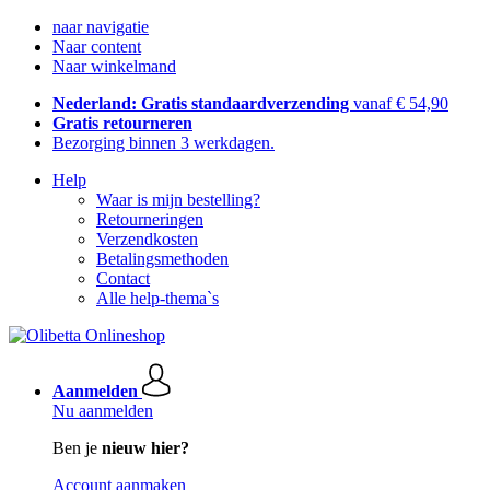
naar navigatie
Naar content
Naar winkelmand
Nederland: Gratis standaardverzending
vanaf € 54,90
Gratis retourneren
Bezorging binnen 3 werkdagen.
Help
Waar is mijn bestelling?
Retourneringen
Verzendkosten
Betalingsmethoden
Contact
Alle help-thema`s
Aanmelden
Nu aanmelden
Ben je
nieuw hier?
Account aanmaken