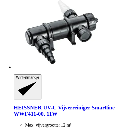
Winkelmandje
HEISSNER
UV-​C Vijverreiniger Smartline
WWF411-​00, 11W
Max. vijvergrootte: 12 m³