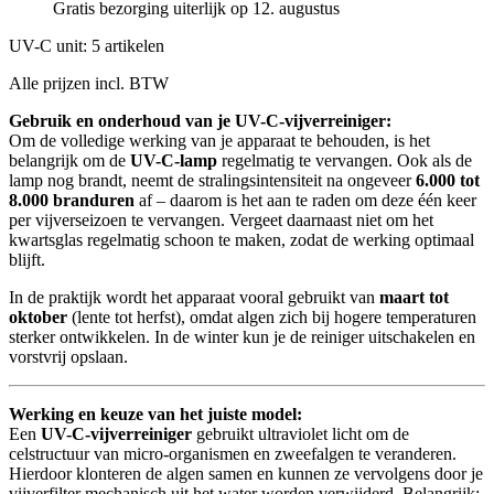
Gratis bezorging uiterlijk op 12. augustus
UV-C unit: 5 artikelen
Alle prijzen incl. BTW
Gebruik en onderhoud van je UV-C-vijverreiniger:
Om de volledige werking van je apparaat te behouden, is het
belangrijk om de
UV-C-lamp
regelmatig te vervangen. Ook als de
lamp nog brandt, neemt de stralingsintensiteit na ongeveer
6.000 tot
8.000 branduren
af – daarom is het aan te raden om deze één keer
per vijverseizoen te vervangen. Vergeet daarnaast niet om het
kwartsglas regelmatig schoon te maken, zodat de werking optimaal
blijft.
In de praktijk wordt het apparaat vooral gebruikt van
maart tot
oktober
(lente tot herfst), omdat algen zich bij hogere temperaturen
sterker ontwikkelen. In de winter kun je de reiniger uitschakelen en
vorstvrij opslaan.
Werking en keuze van het juiste model:
Een
UV-C-vijverreiniger
gebruikt ultraviolet licht om de
celstructuur van micro-organismen en zweefalgen te veranderen.
Hierdoor klonteren de algen samen en kunnen ze vervolgens door je
vijverfilter mechanisch uit het water worden verwijderd. Belangrijk: