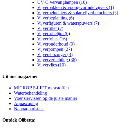
UV-C-vervanglampen (10)
Vijverbakken & voorgevormde vijvers (1)
Vijverbeluchters & solar vijverbeluchters (5)
Vijverbeplanting (6)
Vijverfiguren & waterspuwers (7)
Vijverfilter (7)
Vijverfolielijm (6)
Vijverfolies (16)
Vijveronderhoud (9)
Vijverpompen (27)
Vijverslibzuiger (3)
Vijververlichting (36)
Vijvervlies (10)
Uit ons magazine:
MICROBE-LIFT meststoffen
Waterbehandeling
Voer siervissen op de juiste manier
Aquascaping
Nanoaquaristiek
Ontdek Olibetta: