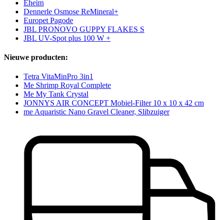
Eheim
Dennerle Osmose ReMineral+
Europet Pagode
JBL PRONOVO GUPPY FLAKES S
JBL UV-Spot plus 100 W +
Nieuwe producten:
Tetra VitaMinPro 3in1
Me Shrimp Royal Complete
Me My Tank Crystal
JONNYS AIR CONCEPT Mobiel-Filter 10 x 10 x 42 cm
me Aquaristic Nano Gravel Cleaner, Slibzuiger