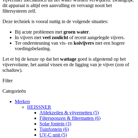
dit apparaat is altijd een aanvulling en vervangt nooit het
filtersysteem zelf.
Deze techniek is vooral nuttig in de volgende situaties:
Bij acute problemen met
groen water
.
In vijvers met
veel zonlicht
of recent aangelegde vijvers.
Ter ondersteuning van vis- en
koivijvers
met een hogere
voedingsbelasting.
Let er bij de keuze op dat het
wattage
goed is afgestemd op het
vijvervolume, het aantal vissen en de ligging van je vijver (zon of
schaduw).
Filter
Categorieën
Merken
HEISSNER
Afdekzeilen & vijvernetten (5)
Filtersponzen & filtermatten (6)
Solar fontein (3)
Tuinfontein (6)
UV-C unit (5)