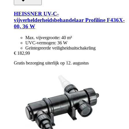
HEISSNER
UV-​C-​
vijverhelderheidsbehandelaar Profiline F436X-​
00, 36 W
Max. vijvergrootte: 40 m³
UVC-vermogen: 36 W
Geïntegreerde veiligheidsuitschakeling
€ 182,99
Gratis bezorging uiterlijk op 12. augustus