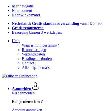
naar navigatie
Naar content
Naar winkelmand
Nederland: Gratis standaardverzending
vanaf € 54,90
Gratis retourneren
Bezorging binnen 3 werkdagen.
Help
Waar is mijn bestelling?
Retourneringen
Verzendkosten
Betalingsmethoden
Contact
Alle help-thema`s
Aanmelden
Nu aanmelden
Ben je
nieuw hier?
Account aanmaken