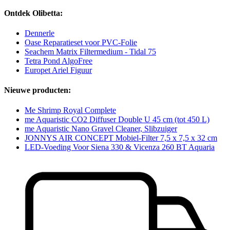
Ontdek Olibetta:
Dennerle
Oase Reparatieset voor PVC-Folie
Seachem Matrix Filtermedium - Tidal 75
Tetra Pond AlgoFree
Europet Ariel Figuur
Nieuwe producten:
Me Shrimp Royal Complete
me Aquaristic CO2 Diffuser Double U 45 cm (tot 450 L)
me Aquaristic Nano Gravel Cleaner, Slibzuiger
JONNYS AIR CONCEPT Mobiel-Filter 7,5 x 7,5 x 32 cm
LED-Voeding Voor Siena 330 & Vicenza 260 BT Aquaria