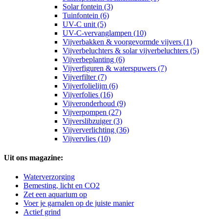
Solar fontein (3)
Tuinfontein (6)
UV-C unit (5)
UV-C-vervanglampen (10)
Vijverbakken & voorgevormde vijvers (1)
Vijverbeluchters & solar vijverbeluchters (5)
Vijverbeplanting (6)
Vijverfiguren & waterspuwers (7)
Vijverfilter (7)
Vijverfolielijm (6)
Vijverfolies (16)
Vijveronderhoud (9)
Vijverpompen (27)
Vijverslibzuiger (3)
Vijververlichting (36)
Vijvervlies (10)
Uit ons magazine:
Waterverzorging
Bemesting, licht en CO2
Zet een aquarium op
Voer je garnalen op de juiste manier
Actief grind