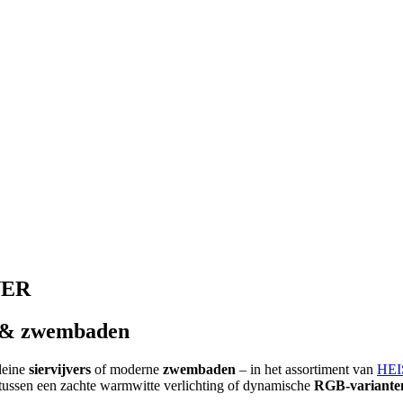
NER
s & zwembaden
kleine
siervijvers
of moderne
zwembaden
– in het assortiment van
HE
en tussen een zachte warmwitte verlichting of dynamische
RGB-varianten