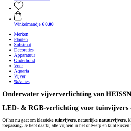
Winkelmandje
€ 0,00
Merken
Planten
Substraat
Decoraties
Apparatuur
Onderhoud
Voer
Aquaria
Vijver
%Acties
Onderwater vijververlichting van HEISS
LED- & RGB-verlichting voor tuinvijver
Of het nu gaat om klassieke
tuinvijvers
, natuurlijke
natuurvijvers
, 
toepassing. Je hebt daarbij alle vrijheid in het ontwerp en kunt kiez