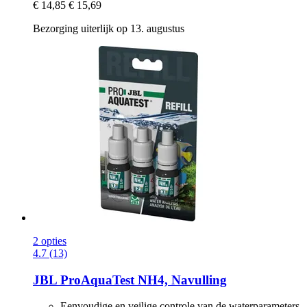
€ 14,85
€ 15,69
Bezorging uiterlijk op 13. augustus
2 opties
4.7 (13)
JBL
ProAquaTest NH4, Navulling
Eenvoudige en veilige controle van de waterparameters