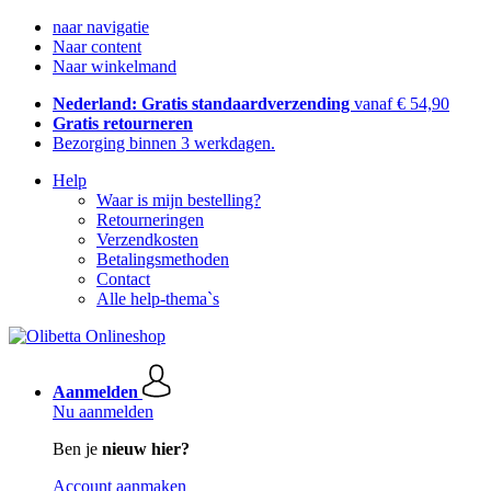
naar navigatie
Naar content
Naar winkelmand
Nederland: Gratis standaardverzending
vanaf € 54,90
Gratis retourneren
Bezorging binnen 3 werkdagen.
Help
Waar is mijn bestelling?
Retourneringen
Verzendkosten
Betalingsmethoden
Contact
Alle help-thema`s
Aanmelden
Nu aanmelden
Ben je
nieuw hier?
Account aanmaken