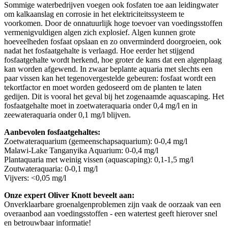
Sommige waterbedrijven voegen ook fosfaten toe aan leidingwater
om kalkaanslag en corrosie in het elektriciteitssysteem te
voorkomen. Door de onnatuurlijk hoge toevoer van voedingsstoffen
vermenigvuldigen algen zich explosief. Algen kunnen grote
hoeveelheden fosfaat opslaan en zo onverminderd doorgroeien, ook
nadat het fosfaatgehalte is verlaagd. Hoe eerder het stijgend
fosfaatgehalte wordt herkend, hoe groter de kans dat een algenplaag
kan worden afgewend. In zwaar beplante aquaria met slechts een
paar vissen kan het tegenovergestelde gebeuren: fosfaat wordt een
tekortfactor en moet worden gedoseerd om de planten te laten
gedijen. Dit is vooral het geval bij het zogenaamde aquascaping. Het
fosfaatgehalte moet in zoetwateraquaria onder 0,4 mg/l en in
zeewateraquaria onder 0,1 mg/l blijven.
Aanbevolen fosfaatgehaltes:
Zoetwateraquarium (gemeenschapsaquarium): 0-0,4 mg/l
Malawi-Lake Tanganyika Aquarium: 0-0,4 mg/l
Plantaquaria met weinig vissen (aquascaping): 0,1-1,5 mg/l
Zoutwateraquaria: 0-0,1 mg/l
Vijvers: <0,05 mg/l
Onze expert Oliver Knott beveelt aan:
Onverklaarbare groenalgenproblemen zijn vaak de oorzaak van een
overaanbod aan voedingsstoffen - een watertest geeft hierover snel
en betrouwbaar informatie!