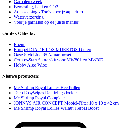
Garnalenkweek
Bemesting, licht en CO2
Aquascaping - Tools voor je aquarium
Waterverzorging
Voer je garnalen op de juiste manier
Ontdek Olibetta:
Eheim
Europet DIA DE LOS MUERTOS Dieren
Oase StyleLine 85 Aquariumset
Combo-Start Starterskit voor MW801 en MW802
Hobby Algo Wipe
Nieuwe producten:
Me Shrimp Royal Lollies Bee Pollen
Tetra EasyWipes Reinigingsdoekjes
Me Shrimp Royal Complete
JONNYS AIR CONCEPT Mobiel-Filter 10 x 10 x 42 cm
Me Shrimp Royal Lollies Walnut Herbal Boost