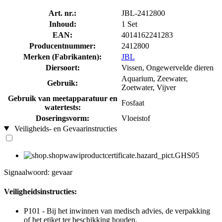
Art. nr.:
JBL-2412800
Inhoud:
1 Set
EAN:
4014162241283
Producentnummer:
2412800
Merken (Fabrikanten):
JBL
Diersoort:
Vissen, Ongewervelde dieren
Aquarium, Zeewater,
Gebruik:
Zoetwater, Vijver
Gebruik van meetapparatuur en
Fosfaat
watertests:
Doseringsvorm:
Vloeistof
Veiligheids- en Gevaarinstructies
Signaalwoord: gevaar
Veiligheidsinstructies:
P101 - Bij het inwinnen van medisch advies, de verpakking
of het etiket ter beschikking houden.