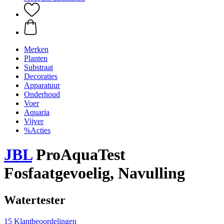
Merken
Planten
Substraat
Decoraties
Apparatuur
Onderhoud
Voer
Aquaria
Vijver
%Acties
JBL
ProAquaTest
Fosfaatgevoelig, Navulling
Watertester
15 Klantbeoordelingen