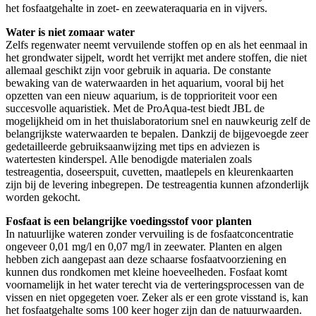
het fosfaatgehalte in zoet- en zeewateraquaria en in vijvers.
Water is niet zomaar water
Zelfs regenwater neemt vervuilende stoffen op en als het eenmaal in
het grondwater sijpelt, wordt het verrijkt met andere stoffen, die niet
allemaal geschikt zijn voor gebruik in aquaria. De constante
bewaking van de waterwaarden in het aquarium, vooral bij het
opzetten van een nieuw aquarium, is de topprioriteit voor een
succesvolle aquaristiek. Met de ProAqua-test biedt JBL de
mogelijkheid om in het thuislaboratorium snel en nauwkeurig zelf de
belangrijkste waterwaarden te bepalen. Dankzij de bijgevoegde zeer
gedetailleerde gebruiksaanwijzing met tips en adviezen is
watertesten kinderspel. Alle benodigde materialen zoals
testreagentia, doseerspuit, cuvetten, maatlepels en kleurenkaarten
zijn bij de levering inbegrepen. De testreagentia kunnen afzonderlijk
worden gekocht.
Fosfaat is een belangrijke voedingsstof voor planten
In natuurlijke wateren zonder vervuiling is de fosfaatconcentratie
ongeveer 0,01 mg/l en 0,07 mg/l in zeewater. Planten en algen
hebben zich aangepast aan deze schaarse fosfaatvoorziening en
kunnen dus rondkomen met kleine hoeveelheden. Fosfaat komt
voornamelijk in het water terecht via de verteringsprocessen van de
vissen en niet opgegeten voer. Zeker als er een grote visstand is, kan
het fosfaatgehalte soms 100 keer hoger zijn dan de natuurwaarden.