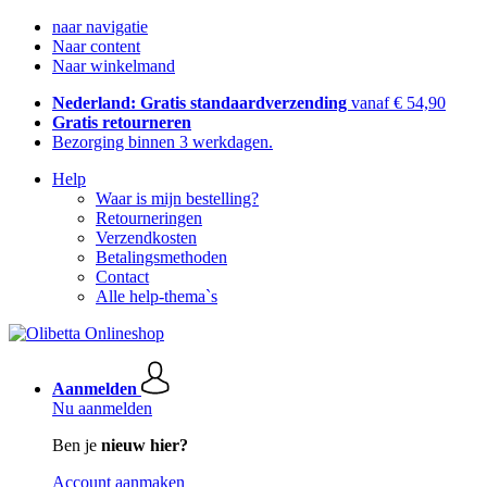
naar navigatie
Naar content
Naar winkelmand
Nederland: Gratis standaardverzending
vanaf € 54,90
Gratis retourneren
Bezorging binnen 3 werkdagen.
Help
Waar is mijn bestelling?
Retourneringen
Verzendkosten
Betalingsmethoden
Contact
Alle help-thema`s
Aanmelden
Nu aanmelden
Ben je
nieuw hier?
Account aanmaken