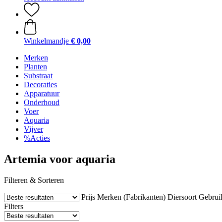
Winkelmandje
€ 0,00
Merken
Planten
Substraat
Decoraties
Apparatuur
Onderhoud
Voer
Aquaria
Vijver
%Acties
Artemia voor aquaria
Filteren & Sorteren
Prijs
Merken (Fabrikanten)
Diersoort
Gebrui
Filters