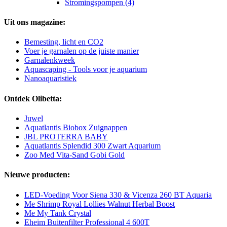
Stromingspompen (4)
Uit ons magazine:
Bemesting, licht en CO2
Voer je garnalen op de juiste manier
Garnalenkweek
Aquascaping - Tools voor je aquarium
Nanoaquaristiek
Ontdek Olibetta:
Juwel
Aquatlantis Biobox Zuignappen
JBL PROTERRA BABY
Aquatlantis Splendid 300 Zwart Aquarium
Zoo Med Vita-Sand Gobi Gold
Nieuwe producten:
LED-Voeding Voor Siena 330 & Vicenza 260 BT Aquaria
Me Shrimp Royal Lollies Walnut Herbal Boost
Me My Tank Crystal
Eheim Buitenfilter Professional 4 600T