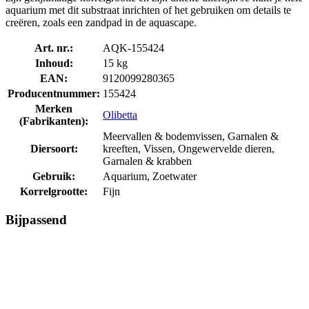
aquarium met dit substraat inrichten of het gebruiken om details te
creëren, zoals een zandpad in de aquascape.
Art. nr.:
AQK-155424
Inhoud:
15 kg
EAN:
9120099280365
Producentnummer:
155424
Merken
Olibetta
(Fabrikanten):
Meervallen & bodemvissen, Garnalen &
Diersoort:
kreeften, Vissen, Ongewervelde dieren,
Garnalen & krabben
Gebruik:
Aquarium, Zoetwater
Korrelgrootte:
Fijn
Bijpassend