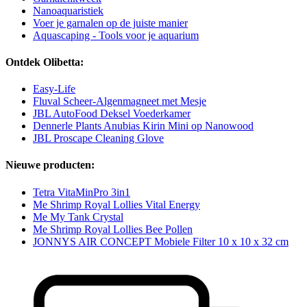
Nanoaquaristiek
Voer je garnalen op de juiste manier
Aquascaping - Tools voor je aquarium
Ontdek Olibetta:
Easy-Life
Fluval Scheer-Algenmagneet met Mesje
JBL AutoFood Deksel Voederkamer
Dennerle Plants Anubias Kirin Mini op Nanowood
JBL Proscape Cleaning Glove
Nieuwe producten:
Tetra VitaMinPro 3in1
Me Shrimp Royal Lollies Vital Energy
Me My Tank Crystal
Me Shrimp Royal Lollies Bee Pollen
JONNYS AIR CONCEPT Mobiele Filter 10 x 10 x 32 cm