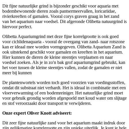
Dit fijne natuurlijke grind is bijzonder geschikt voor aquaria met
bodembewonende dieren zoals pantsermeervallen, loricariidae,
rivierkreeften of garnalen. Vooral corys graven graag in het zand
van het aquarium naar voedsel. Dit afgeronde Olibetta natuurgrind is
hiervoor perfect.
Olibetta Aquariumgrind met deze fijne korrelgrootte is ook goed
voor cichlidenaquaria - vooral de overgang van zand- naar rotszone
kan er ideaal mee worden vormgegeven. Olibetta Aquarium Zand is
ook uitstekend geschikt voor garnalen en kreeften in het aquarium.
Hier kunnen de dieren de kleine steentjes verplaatsen en naar
voedsel zoeken. Als je in zo'n bak grof aquariumgrind gebruikt, kan
het voer tussen de kleine steentjes vallen, zodat de garnalen er niet
meer bij kunnen
De plantenwortels worden toch goed voorzien van voedingsstoffen,
omdat dit substraat niet verhardt. Het is ideaal in combinatie met een
vloerverwarming of een bodemreiniger. Het natuurlijke grind moet
voor gebruik grondig worden afgespoeld met koud water om slijtage
en stof veroorzaakt door transport te verwijderen.
Onze expert Oliver Knott adviseert:
Dit zeer fijne natuurlijke zand voor het aquarium maakt indruk door
zijn gelijkmatige korrelgrootte en zijn unieke uiterlijk. Je kunt je hele