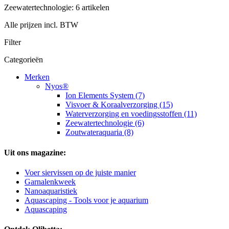
Zeewatertechnologie: 6 artikelen
Alle prijzen incl. BTW
Filter
Categorieën
Merken
Nyos®
Ion Elements System (7)
Visvoer & Koraalverzorging (15)
Waterverzorging en voedingsstoffen (11)
Zeewatertechnologie (6)
Zoutwateraquaria (8)
Uit ons magazine:
Voer siervissen op de juiste manier
Garnalenkweek
Nanoaquaristiek
Aquascaping - Tools voor je aquarium
Aquascaping