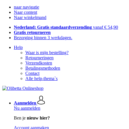
naar navigatie
Naar content
Naar winkelmand
Nederland: Gratis standaardverzending
vanaf € 54,90
Gratis retourneren
Bezorging binnen 3 werkdagen.
Help
Waar is mijn bestelling?
Retourneringen
Verzendkosten
Betalingsmethoden
Contact
Alle help-thema`s
Aanmelden
Nu aanmelden
Ben je
nieuw hier?
Account aanmaken