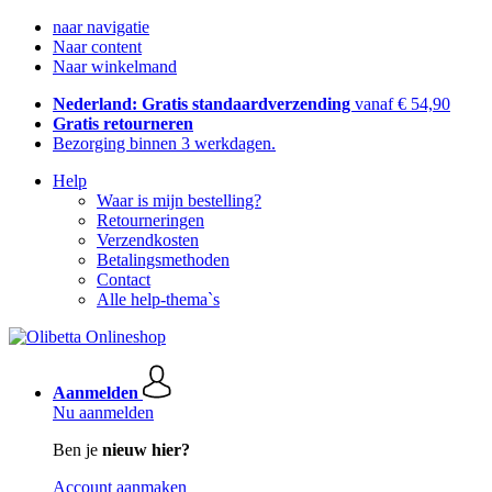
naar navigatie
Naar content
Naar winkelmand
Nederland: Gratis standaardverzending
vanaf € 54,90
Gratis retourneren
Bezorging binnen 3 werkdagen.
Help
Waar is mijn bestelling?
Retourneringen
Verzendkosten
Betalingsmethoden
Contact
Alle help-thema`s
Aanmelden
Nu aanmelden
Ben je
nieuw hier?
Account aanmaken