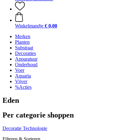
Winkelmandje
€ 0,00
Merken
Planten
Substraat
Decoraties
Apparatuur
Onderhoud
Voer
Aquaria
Vijver
%Acties
Eden
Per categorie shoppen
Decoratie
Technologie
Filteren & Sorteren