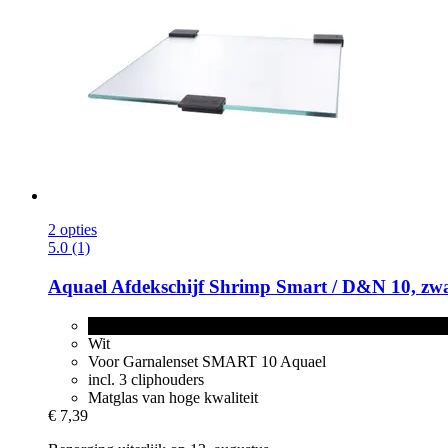
2 opties
5.0 (1)
Aquael
Afdekschijf Shrimp Smart / D&N 10, zw
zwart
Wit
Voor Garnalenset SMART 10 Aquael
incl. 3 cliphouders
Matglas van hoge kwaliteit
€ 7,39