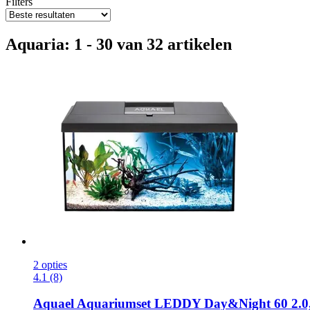
Filters
Aquaria: 1 - 30 van 32 artikelen
2 opties
4.1 (8)
Aquael
Aquariumset LEDDY Day&Night 60 2.0,