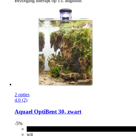
Bezorging uiterlijk op 13. augustus
2 opties
4.0 (2)
Aquael
OptiBent 30, zwart
-5%
zwart
wit