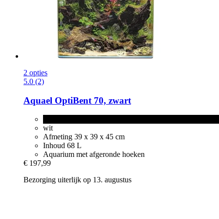
2 opties
5.0 (2)
Aquael
OptiBent 70, zwart
zwart
wit
Afmeting 39 x 39 x 45 cm
Inhoud 68 L
Aquarium met afgeronde hoeken
€ 197,99
Bezorging uiterlijk op 13. augustus