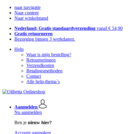
naar navigatie
Naar content
Naar winkelmand
Nederland: Gratis standaardverzending
vanaf € 54,90
Gratis retourneren
Bezorging binnen 3 werkdagen.
Help
Waar is mijn bestelling?
Retourneringen
Verzendkosten
Betalingsmethoden
Contact
Alle help-thema`s
Aanmelden
Nu aanmelden
Ben je
nieuw hier?
Account aanmaken