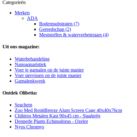
Categorieën
Merken
ADA
Bodemsubstraten (7)
Gereedschap (2)
Meststoffen & waterverbeteraars (4)
Uit ons magazine:
Waterbehandeling
Nanoaquaristiek
Voer je garnalen op de juiste manier
Voer siervissen op de juiste manier
Garnalenkweek
Ontdek Olibetta:
Seachem
Zoo Med ReptiBreeze Alum Screen Cage 40x40x76cm
Chihiros Metalen Kast 90x45 cm - Staalgrijs
Dennerle Plants Echinodorus - Ozelot
Nyos Chromys