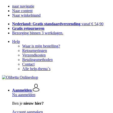
naar navigatie
Naar content
Naar winkelmand
Nederland: Gratis standaardverzending
vanaf € 54,90
Gratis retourneren
Bezorging binnen 3 werkdagen.
Help
Waar is mijn bestelling?
Retourneringen
Verzendkosten
Betalingsmethoden
Contact
Alle help-thema`s
Aanmelden
Nu aanmelden
Ben je
nieuw hier?
Account aanmaken