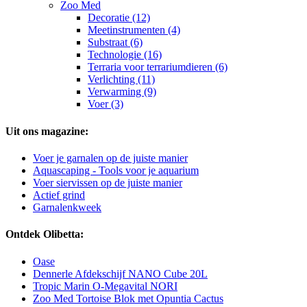
Zoo Med
Decoratie (12)
Meetinstrumenten (4)
Substraat (6)
Technologie (16)
Terraria voor terrariumdieren (6)
Verlichting (11)
Verwarming (9)
Voer (3)
Uit ons magazine:
Voer je garnalen op de juiste manier
Aquascaping - Tools voor je aquarium
Voer siervissen op de juiste manier
Actief grind
Garnalenkweek
Ontdek Olibetta:
Oase
Dennerle Afdekschijf NANO Cube 20L
Tropic Marin O-Megavital NORI
Zoo Med Tortoise Blok met Opuntia Cactus