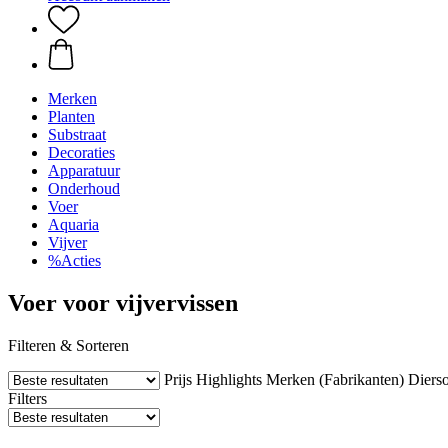
Merken
Planten
Substraat
Decoraties
Apparatuur
Onderhoud
Voer
Aquaria
Vijver
%Acties
Voer voor vijvervissen
Filteren & Sorteren
Prijs
Highlights
Merken (Fabrikanten)
Dierso
Filters