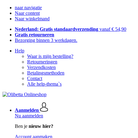
naar navigatie
Naar content
Naar winkelmand
Nederland: Gratis standaardverzending
vanaf € 54,90
Gratis retourneren
Bezorging binnen 3 werkdagen.
Help
Waar is mijn bestelling?
Retourneringen
Verzendkosten
Betalingsmethoden
Contact
Alle help-thema`s
Aanmelden
Nu aanmelden
Ben je
nieuw hier?
Account aanmaken