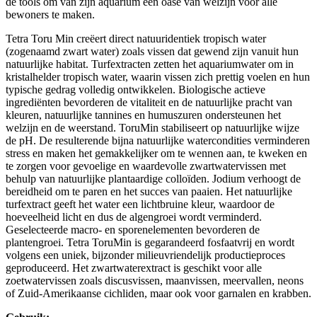
de tools om van zijn aquarium een oase van welzijn voor alle
bewoners te maken.
Tetra Toru Min creëert direct natuuridentiek tropisch water
(zogenaamd zwart water) zoals vissen dat gewend zijn vanuit hun
natuurlijke habitat. Turfextracten zetten het aquariumwater om in
kristalhelder tropisch water, waarin vissen zich prettig voelen en hun
typische gedrag volledig ontwikkelen. Biologische actieve
ingrediënten bevorderen de vitaliteit en de natuurlijke pracht van
kleuren, natuurlijke tannines en humuszuren ondersteunen het
welzijn en de weerstand. ToruMin stabiliseert op natuurlijke wijze
de pH. De resulterende bijna natuurlijke watercondities verminderen
stress en maken het gemakkelijker om te wennen aan, te kweken en
te zorgen voor gevoelige en waardevolle zwartwatervissen met
behulp van natuurlijke plantaardige colloïden. Jodium verhoogt de
bereidheid om te paren en het succes van paaien. Het natuurlijke
turfextract geeft het water een lichtbruine kleur, waardoor de
hoeveelheid licht en dus de algengroei wordt verminderd.
Geselecteerde macro- en sporenelementen bevorderen de
plantengroei. Tetra ToruMin is gegarandeerd fosfaatvrij en wordt
volgens een uniek, bijzonder milieuvriendelijk productieproces
geproduceerd. Het zwartwaterextract is geschikt voor alle
zoetwatervissen zoals discusvissen, maanvissen, meervallen, neons
of Zuid-Amerikaanse cichliden, maar ook voor garnalen en krabben.