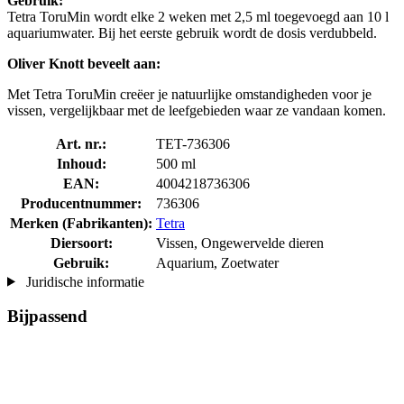
Gebruik:
Tetra ToruMin wordt elke 2 weken met 2,5 ml toegevoegd aan 10 l
aquariumwater. Bij het eerste gebruik wordt de dosis verdubbeld.
Oliver Knott beveelt aan:
Met Tetra ToruMin creëer je natuurlijke omstandigheden voor je
vissen, vergelijkbaar met de leefgebieden waar ze vandaan komen.
Art. nr.:
TET-736306
Inhoud:
500 ml
EAN:
4004218736306
Producentnummer:
736306
Merken (Fabrikanten):
Tetra
Diersoort:
Vissen, Ongewervelde dieren
Gebruik:
Aquarium, Zoetwater
Juridische informatie
Bijpassend