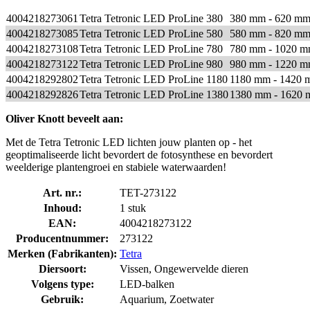
4004218273061
Tetra Tetronic LED ProLine 380
380 mm - 620 m
4004218273085
Tetra Tetronic LED ProLine 580
580 mm - 820 m
4004218273108
Tetra Tetronic LED ProLine 780
780 mm - 1020 
4004218273122
Tetra Tetronic LED ProLine 980
980 mm - 1220 
4004218292802
Tetra Tetronic LED ProLine 1180
1180 mm - 1420
4004218292826
Tetra Tetronic LED ProLine 1380
1380 mm - 1620
Oliver Knott beveelt aan:
Met de Tetra Tetronic LED lichten jouw planten op - het
geoptimaliseerde licht bevordert de fotosynthese en bevordert
weelderige plantengroei en stabiele waterwaarden!
Art. nr.:
TET-273122
Inhoud:
1 stuk
EAN:
4004218273122
Producentnummer:
273122
Merken (Fabrikanten):
Tetra
Diersoort:
Vissen, Ongewervelde dieren
Volgens type:
LED-balken
Gebruik:
Aquarium, Zoetwater