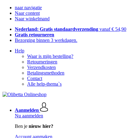
naar navigatie
Naar content
Naar winkelmand
Nederland: Gratis standaardverzending
vanaf € 54,90
Gratis retourneren
Bezorging binnen 3 werkdagen.
Help
Waar is mijn bestelling?
Retourneringen
Verzendkosten
Betalingsmethoden
Contact
Alle help-thema`s
Aanmelden
Nu aanmelden
Ben je
nieuw hier?
Account aanmaken