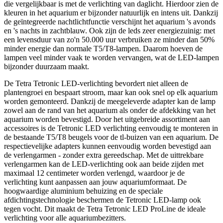
die vergelijkbaar is met de verlichting van daglicht. Hierdoor zien de
kleuren in het aquarium er bijzonder natuurlijk en intens uit. Dankzij
de geïntegreerde nachtlichtfunctie verschijnt het aquarium 's avonds
en 's nachts in zachtblauw. Ook zijn de leds zeer energiezuinig: met
een levensduur van zo'n 50.000 uur verbruiken ze minder dan 50%
minder energie dan normale T5/T8-lampen. Daarom hoeven de
lampen veel minder vaak te worden vervangen, wat de LED-lampen
bijzonder duurzaam maakt.
De Tetra Tetronic LED-verlichting bevordert niet alleen de
plantengroei en bespaart stroom, maar kan ook snel op elk aquarium
worden gemonteerd. Dankzij de meegeleverde adapter kan de lamp
zowel aan de rand van het aquarium als onder de afdekking van het
aquarium worden bevestigd. Door het uitgebreide assortiment aan
accessoires is de Tetronic LED verlichting eenvoudig te monteren in
de bestaande T5/T8 beugels voor de tl-buizen van een aquarium. De
respectievelijke adapters kunnen eenvoudig worden bevestigd aan
de verlengarmen - zonder extra gereedschap. Met de uittrekbare
verlengarmen kan de LED-verlichting ook aan beide zijden met
maximaal 12 centimeter worden verlengd, waardoor je de
verlichting kunt aanpassen aan jouw aquariumformaat. De
hoogwaardige aluminium behuizing en de speciale
afdichtingstechnologie beschermen de Tetronic LED-lamp ook
tegen vocht. Dit maakt de Tetra Tetronic LED ProLine de ideale
verlichting voor alle aquariumbezitters.