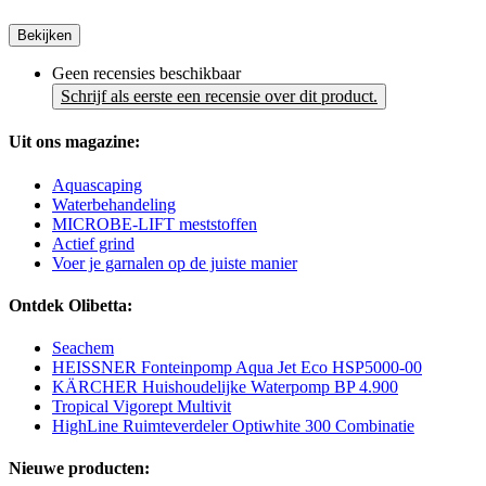
Bekijken
Geen recensies beschikbaar
Schrijf als eerste een recensie over dit product.
Uit ons magazine:
Aquascaping
Waterbehandeling
MICROBE-LIFT meststoffen
Actief grind
Voer je garnalen op de juiste manier
Ontdek Olibetta:
Seachem
HEISSNER Fonteinpomp Aqua Jet Eco HSP5000-00
KÄRCHER Huishoudelijke Waterpomp BP 4.900
Tropical Vigorept Multivit
HighLine Ruimteverdeler Optiwhite 300 Combinatie
Nieuwe producten: