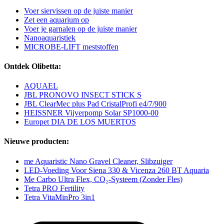
Voer siervissen op de juiste manier
Zet een aquarium op
Voer je garnalen op de juiste manier
Nanoaquaristiek
MICROBE-LIFT meststoffen
Ontdek Olibetta:
AQUAEL
JBL PRONOVO INSECT STICK S
JBL ClearMec plus Pad CristalProfi e4/7/900
HEISSNER Vijverpomp Solar SP1000-00
Europet DIA DE LOS MUERTOS
Nieuwe producten:
me Aquaristic Nano Gravel Cleaner, Slibzuiger
LED-Voeding Voor Siena 330 & Vicenza 260 BT Aquaria
Me Carbo Ultra Flex, CO₂-Systeem (Zonder Fles)
Tetra PRO Fertility
Tetra VitaMinPro 3in1