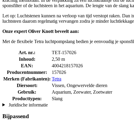
krachtig membraan. In de verpakking zit een luchtkraantje om de luc
sponsfilter of de luchtsteen in het aquarium. De lengte van de slang 
Let op: Luchtstenen kunnen na verloop van tijd verstopt raken. Dan i
luchtsteen daarom regelmatig vervangen zodra je minder luchtlekkage co
Onze expert Oliver Knott beveelt aan:
Met de flexibele Tetra luchtpompslang bedien je eenvoudig je sponsfil
Art. nr.:
TET-157026
Inhoud:
2,50 m
EAN:
4004218157026
Producentnummer:
157026
Merken (Fabrikanten):
Tetra
Diersoort:
Vissen, Ongewervelde dieren
Gebruik:
Aquarium, Zeewater, Zoetwater
Producttypen:
Slang
Juridische informatie
Bijpassend