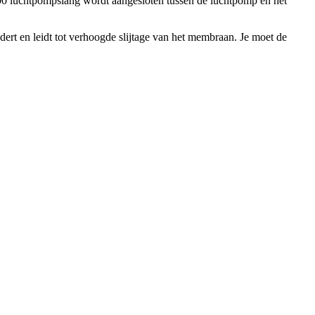
400 luchtpompslang wordt aangesloten tussen de luchtpomp en het
ert en leidt tot verhoogde slijtage van het membraan. Je moet de