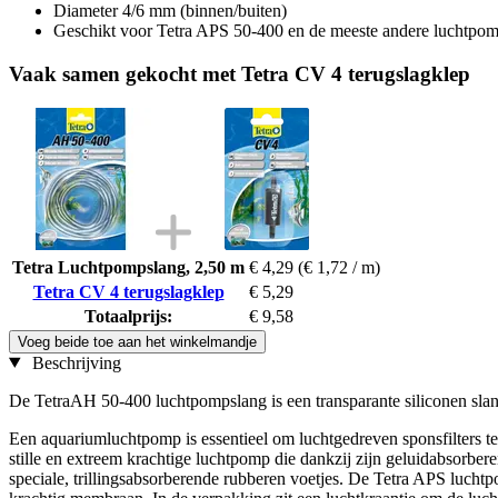
Diameter 4/6 mm (binnen/buiten)
Geschikt voor Tetra APS 50-400 en de meeste andere luchtpo
Vaak samen gekocht met Tetra CV 4 terugslagklep
Tetra Luchtpompslang, 2,50 m
€ 4,29
(€ 1,72 / m)
Tetra CV 4 terugslagklep
€ 5,29
Totaalprijs:
€ 9,58
Voeg beide toe aan het winkelmandje
Beschrijving
De TetraAH 50-400 luchtpompslang is een transparante siliconen sl
Een aquariumluchtpomp is essentieel om luchtgedreven sponsfilters t
stille en extreem krachtige luchtpomp die dankzij zijn geluidabsorbe
speciale, trillingsabsorberende rubberen voetjes. De Tetra APS lucht