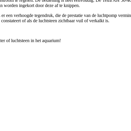
htstroom te regelen. De bediening is heel eenvoudig. De Tetra AH 50-
kan worden ingekort door deze af te knippen.
s er een verhoogde tegendruk, die de prestatie van de luchtpomp vermind
nstateert of als de luchtsteen zichtbaar vuil of verkalkt is.
ter of luchtsteen in het aquarium!