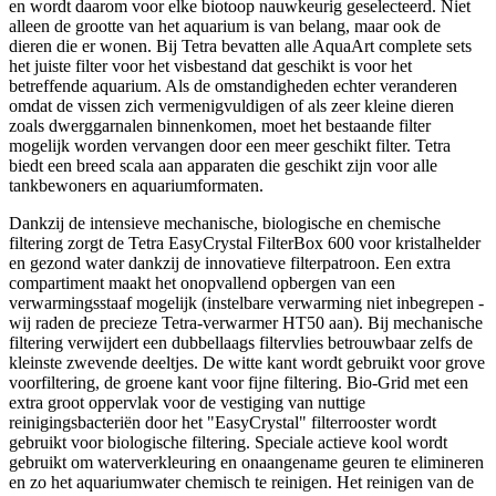
en wordt daarom voor elke biotoop nauwkeurig geselecteerd. Niet
alleen de grootte van het aquarium is van belang, maar ook de
dieren die er wonen. Bij Tetra bevatten alle AquaArt complete sets
het juiste filter voor het visbestand dat geschikt is voor het
betreffende aquarium. Als de omstandigheden echter veranderen
omdat de vissen zich vermenigvuldigen of als zeer kleine dieren
zoals dwerggarnalen binnenkomen, moet het bestaande filter
mogelijk worden vervangen door een meer geschikt filter. Tetra
biedt een breed scala aan apparaten die geschikt zijn voor alle
tankbewoners en aquariumformaten.
Dankzij de intensieve mechanische, biologische en chemische
filtering zorgt de Tetra EasyCrystal FilterBox 600 voor kristalhelder
en gezond water dankzij de innovatieve filterpatroon. Een extra
compartiment maakt het onopvallend opbergen van een
verwarmingsstaaf mogelijk (instelbare verwarming niet inbegrepen -
wij raden de precieze Tetra-verwarmer HT50 aan). Bij mechanische
filtering verwijdert een dubbellaags filtervlies betrouwbaar zelfs de
kleinste zwevende deeltjes. De witte kant wordt gebruikt voor grove
voorfiltering, de groene kant voor fijne filtering. Bio-Grid met een
extra groot oppervlak voor de vestiging van nuttige
reinigingsbacteriën door het "EasyCrystal" filterrooster wordt
gebruikt voor biologische filtering. Speciale actieve kool wordt
gebruikt om waterverkleuring en onaangename geuren te elimineren
en zo het aquariumwater chemisch te reinigen. Het reinigen van de