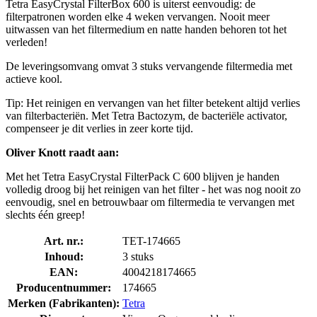
Tetra EasyCrystal FilterBox 600 is uiterst eenvoudig: de
filterpatronen worden elke 4 weken vervangen. Nooit meer
uitwassen van het filtermedium en natte handen behoren tot het
verleden!
De leveringsomvang omvat 3 stuks vervangende filtermedia met
actieve kool.
Tip: Het reinigen en vervangen van het filter betekent altijd verlies
van filterbacteriën. Met Tetra Bactozym, de bacteriële activator,
compenseer je dit verlies in zeer korte tijd.
Oliver Knott raadt aan:
Met het Tetra EasyCrystal FilterPack C 600 blijven je handen
volledig droog bij het reinigen van het filter - het was nog nooit zo
eenvoudig, snel en betrouwbaar om filtermedia te vervangen met
slechts één greep!
Art. nr.:
TET-174665
Inhoud:
3 stuks
EAN:
4004218174665
Producentnummer:
174665
Merken (Fabrikanten):
Tetra