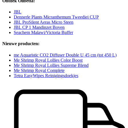
Ontdek Olibetta:
JBL
Dennerle Plants Micranthemum Tweediei CUP
JBL ProSilent Aeras Micro Steen
JBL CP 1 Mandinzet Boven
Seachem Malawi/Victoria Buffer
Nieuwe producten:
me Aquaristic CO2 Diffuser Double U 45 cm (tot 450 L)
Me Shrimp Royal Lollies Color Boost
Me Shrimp Royal Lollies Supreme Blend
Me Shrimp Royal Complete
Tetra EasyWipes Reinigingsdoekjes