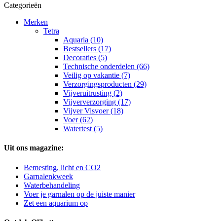
Categorieën
Merken
Tetra
Aquaria (10)
Bestsellers (17)
Decoraties (5)
Technische onderdelen (66)
Veilig op vakantie (7)
Verzorgingsproducten (29)
Vijveruitrusting (2)
Vijververzorging (17)
Vijver Visvoer (18)
Voer (62)
Watertest (5)
Uit ons magazine:
Bemesting, licht en CO2
Garnalenkweek
Waterbehandeling
Voer je garnalen op de juiste manier
Zet een aquarium op