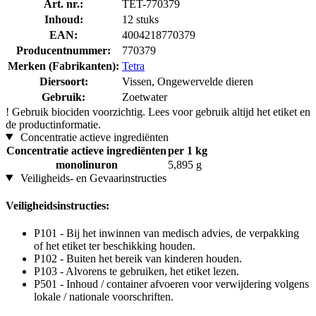
Art. nr.:
TET-770379
Inhoud:
12 stuks
EAN:
4004218770379
Producentnummer:
770379
Merken (Fabrikanten):
Tetra
Diersoort:
Vissen, Ongewervelde dieren
Gebruik:
Zoetwater
!
Gebruik biociden voorzichtig. Lees voor gebruik altijd het etiket en
de productinformatie.
Concentratie actieve ingrediënten
Concentratie actieve ingrediënten
per 1 kg
monolinuron
5,895 g
Veiligheids- en Gevaarinstructies
Veiligheidsinstructies:
P101 - Bij het inwinnen van medisch advies, de verpakking
of het etiket ter beschikking houden.
P102 - Buiten het bereik van kinderen houden.
P103 - Alvorens te gebruiken, het etiket lezen.
P501 - Inhoud / container afvoeren voor verwijdering volgens
lokale / nationale voorschriften.