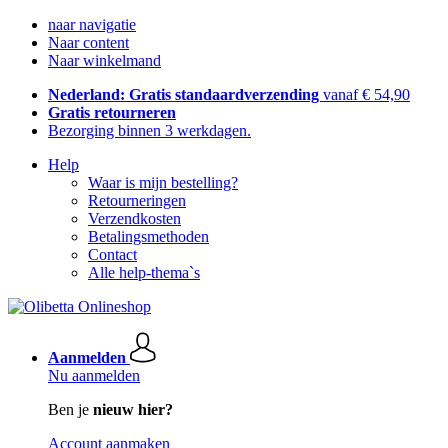
naar navigatie
Naar content
Naar winkelmand
Nederland: Gratis standaardverzending
vanaf € 54,90
Gratis retourneren
Bezorging binnen 3 werkdagen.
Help
Waar is mijn bestelling?
Retourneringen
Verzendkosten
Betalingsmethoden
Contact
Alle help-thema`s
Aanmelden
Nu aanmelden
Ben je
nieuw hier?
Account aanmaken