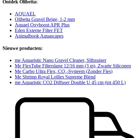
Ontdek Olibetta:
AQUAEL
Olibetta Gravel Beige, 1-2 mm
Aquael Oxyboost APR Plus
Eden Externe Filter FET
Animalbook Aquascapes
Nieuwe producten:
me Aquaristic Nano Gravel Cleaner, Slibzuiger
Me FlexTube Filterslang 12/16 mm (3 m), Zwarte Siliconen
Me Carbo Ultra Flex, CO₂-Systeem (Zonder Fles)
Me Shrimp Royal Lollies Supreme Blend
me Aquaristic CO2 Diffuser Double U 45 cm (tot 450 L)