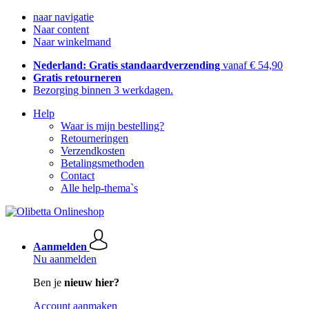
naar navigatie
Naar content
Naar winkelmand
Nederland: Gratis standaardverzending
vanaf € 54,90
Gratis retourneren
Bezorging binnen 3 werkdagen.
Help
Waar is mijn bestelling?
Retourneringen
Verzendkosten
Betalingsmethoden
Contact
Alle help-thema`s
Aanmelden
Nu aanmelden
Ben je
nieuw hier?
Account aanmaken