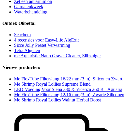
Zet een aquarium op
Garnalenkweek
Waterbehandeling
Ontdek Olibetta:
Seachem
4 recensies voor Easy-Life AlgExit
Sicce Jolly Preset Verwarming
Tetra Algetten
me Aquaristic Nano Gravel Cleaner, Slibzuiger
Nieuwe producten:
Me FlexTube Filterslang 16/22 mm (3 m), Siliconen Zwart
Me Shrimp Royal Lollies Supreme Blend
LED-Voeding Voor Siena 330 & Vicenza 260 BT Aquaria
Me FlexTube Filterslang 12/16 mm (3 m), Zwarte Siliconen
Me Shrimp Royal Lollies Walnut Herbal Boost