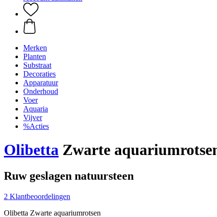
Merken
Planten
Substraat
Decoraties
Apparatuur
Onderhoud
Voer
Aquaria
Vijver
%Acties
Olibetta
Zwarte aquariumrotsen
Ruw geslagen natuursteen
2 Klantbeoordelingen
Olibetta Zwarte aquariumrotsen