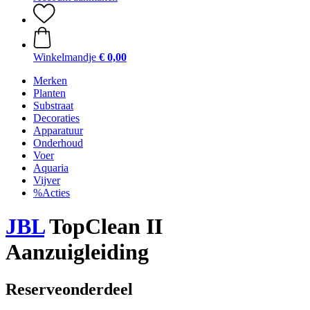
Winkelmandje
€ 0,00
Merken
Planten
Substraat
Decoraties
Apparatuur
Onderhoud
Voer
Aquaria
Vijver
%Acties
JBL
TopClean II
Aanzuigleiding
Reserveonderdeel