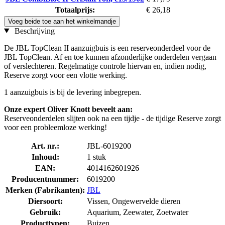
Totaalprijs:
€ 26,18
Voeg beide toe aan het winkelmandje
Beschrijving
De JBL TopClean II aanzuigbuis is een reserveonderdeel voor de
JBL TopClean. Af en toe kunnen afzonderlijke onderdelen vergaan
of verslechteren. Regelmatige controle hiervan en, indien nodig,
Reserve zorgt voor een vlotte werking.
1 aanzuigbuis is bij de levering inbegrepen.
Onze expert Oliver Knott beveelt aan:
Reserveonderdelen slijten ook na een tijdje - de tijdige Reserve zorgt
voor een probleemloze werking!
Art. nr.:
JBL-6019200
Inhoud:
1 stuk
EAN:
4014162601926
Producentnummer:
6019200
Merken (Fabrikanten):
JBL
Diersoort:
Vissen, Ongewervelde dieren
Gebruik:
Aquarium, Zeewater, Zoetwater
Producttypen:
Buizen