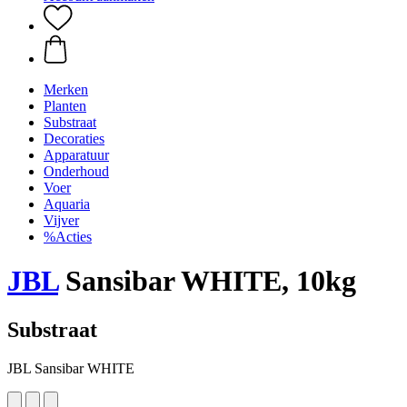
Merken
Planten
Substraat
Decoraties
Apparatuur
Onderhoud
Voer
Aquaria
Vijver
%Acties
JBL
Sansibar WHITE, 10kg
Substraat
JBL Sansibar WHITE