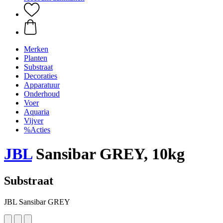
Merken
Planten
Substraat
Decoraties
Apparatuur
Onderhoud
Voer
Aquaria
Vijver
%Acties
JBL
Sansibar GREY, 10kg
Substraat
JBL Sansibar GREY