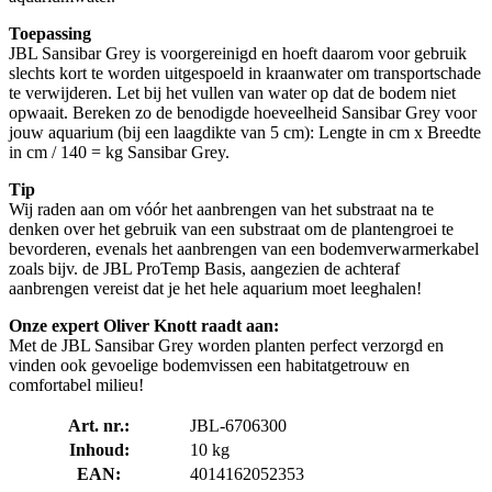
Toepassing
JBL Sansibar Grey is voorgereinigd en hoeft daarom voor gebruik
slechts kort te worden uitgespoeld in kraanwater om transportschade
te verwijderen. Let bij het vullen van water op dat de bodem niet
opwaait. Bereken zo de benodigde hoeveelheid Sansibar Grey voor
jouw aquarium (bij een laagdikte van 5 cm): Lengte in cm x Breedte
in cm / 140 = kg Sansibar Grey.
Tip
Wij raden aan om vóór het aanbrengen van het substraat na te
denken over het gebruik van een substraat om de plantengroei te
bevorderen, evenals het aanbrengen van een bodemverwarmerkabel
zoals bijv. de JBL ProTemp Basis, aangezien de achteraf
aanbrengen vereist dat je het hele aquarium moet leeghalen!
Onze expert Oliver Knott raadt aan:
Met de JBL Sansibar Grey worden planten perfect verzorgd en
vinden ook gevoelige bodemvissen een habitatgetrouw en
comfortabel milieu!
Art. nr.:
JBL-6706300
Inhoud:
10 kg
EAN:
4014162052353