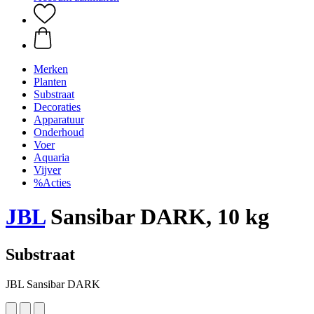
Merken
Planten
Substraat
Decoraties
Apparatuur
Onderhoud
Voer
Aquaria
Vijver
%Acties
JBL
Sansibar DARK, 10 kg
Substraat
JBL Sansibar DARK