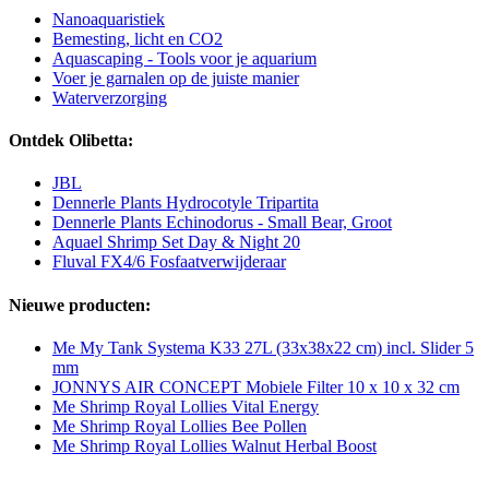
Nanoaquaristiek
Bemesting, licht en CO2
Aquascaping - Tools voor je aquarium
Voer je garnalen op de juiste manier
Waterverzorging
Ontdek Olibetta:
JBL
Dennerle Plants Hydrocotyle Tripartita
Dennerle Plants Echinodorus - Small Bear, Groot
Aquael Shrimp Set Day & Night 20
Fluval FX4/6 Fosfaatverwijderaar
Nieuwe producten:
Me My Tank Systema K33 27L (33x38x22 cm) incl. Slider 5
mm
JONNYS AIR CONCEPT Mobiele Filter 10 x 10 x 32 cm
Me Shrimp Royal Lollies Vital Energy
Me Shrimp Royal Lollies Bee Pollen
Me Shrimp Royal Lollies Walnut Herbal Boost