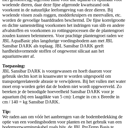
woelende dieren, daar deze fijne afgeronde kwartszand ook
voorkomt in de natuurlijke leefomgeving van deze dieren. Bij
woelende vissen zoals roggen, modderkruipers en meervallen, etc.
worden de gevoelige baarddraden beschermd. De fijne korrelgrootte
en dichte samenstelling voorkomen het indringen van slib en andere
afvalstoffen en voorkomen zo rottingsprocessen die de plantengroei
zouden kunnen belemmeren. Voor prachtige plantengroei raden we
JBL AquaBasic plus langdurige voedingsbodem aan met JBL
Sansibar DARK als toplaag. JBL Sansibar DARK geeft
hardheidsvormende stoffen of ongewenst silicaat aan het
aquariumwater af.
Toepassing:
JBL Sansibar DARK is voorgewassen en hoeft daarom voor
gebruik slechts kort in kraanwater te worden uitgespoeld om
transportgerelateerde abrasie te verwijderen. Bij het vullen met water
moet erop worden gelet dat de bodem niet wordt opgewerveld. Zo
bereken je de benodigde hoeveelheid Sansibar DARK voor je
aquarium (bij een laagdikte van 5 cm): Lengte in cm x Breedte in
cm / 140 = kg Sansibar DARK.
Tip:
We raden aan om vóór het aanbrengen van de bodembedekking de
optie van een voedingsbodem voor planten en het gebruik van een
bodemverwarmingskabel zoals bijv. de JBL ProTemp Basis te