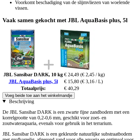
Voorkomt beschadiging van de slijmvliezen van woelende
vissen.
Vaak samen gekocht met JBL AquaBasis plus, 5l
JBL Sansibar DARK, 10 kg
€ 24,49
(€ 2,45 / kg)
JBL AquaBasis plus, 5l
€ 15,80
(€ 3,16 / L)
Totaalprijs:
€ 40,29
Voeg beide toe aan het winkelmandje
Beschrijving
De JBL Sansibar DARK is een zwarte fijne zandbodem met een
korrelgrootte van 0,2-0,6 mm, geschikt voor zoet- en
zoutwateraquaria, evenals voor gebruik in het terrarium.
JBL Sansibar DARK is een gekleurde natuurlijke substraatbodem
met grofkorrelig, afgerond zand voor alle aquaria en optimaal voor