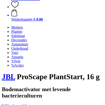
Winkelmandje
€ 0,00
Merken
Planten
Substraat
Decoraties
Apparatuur
Onderhoud
Voer
Aquaria
Vijver
%Acties
JBL
ProScape PlantStart, 16 g
Bodemactivator met levende
bacterieculturen