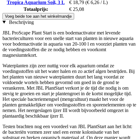
Tropica Aquarium Soil, 3 L
€ 18,79
(€ 6,26 / L)
Totaalprijs:
€ 25,08
Voeg beide toe aan het winkelmandje
Beschrijving
JBL ProScape Plant Start is een bodemactivator met levende
bacterieculturen voor een snelle start van planten in nieuwe aquaria
voor bodemactivatie in aquaria van 20-100 l en voorziet planten van
de voedingsstoffen die ze nodig hebben en voorkomt
magnesiumtekort.
Waterplanten zijn zeer nuttig voor elk aquarium omdat ze
voedingsstoffen uit het water halen en zo actief algen bestrijden. Bij
het planten van nieuwe waterplanten duurt het lang voordat ze
voldoende wortels hebben gevormd om goed in de grond te
verankeren. Met JBL PlantStart verkort je de tijd die nodig is om
stevig te groeien en start je plantengroei in de kortst mogelijke tijd.
Het speciale bacteriemengsel (mengcultuur) maakt het voor de
planten gemakkelijker om voedingsstoffen en sporenelementen op te
nemen. Het neergeslagen ijzer III wordt bijvoorbeeld omgezet in
plantaardig beschikbaar ijzer II.
Testen brachten nog een voordeel van JBL PlantStart aan het licht:
de bacteriën vormen zeer snel een eerste kolonisatie van het
substraat en breken organisch materiaal af. Op deze manier wordt