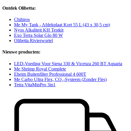
Ontdek Olibetta:
Chihiros
Me My Tank - Afdekplaat Kort 55 L (43 x 30,5 cm)
Nyos Alkaliteit KH Testkit
Exo Terra Solar Glo 80 W
Olibetta Rivierwortel
Nieuwe producten:
LED-Voeding Voor Siena 330 & Vicenza 260 BT Aquaria
Me Shrimp Royal Complete
Eheim Buitenfilter Professional 4 600T
Me Carbo Ultra Flex, CO₂-Systeem (Zonder Fles)
Tetra VitaMinPro 3in1