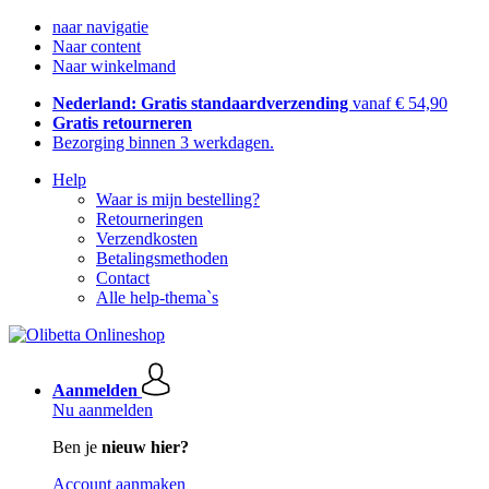
naar navigatie
Naar content
Naar winkelmand
Nederland: Gratis standaardverzending
vanaf € 54,90
Gratis retourneren
Bezorging binnen 3 werkdagen.
Help
Waar is mijn bestelling?
Retourneringen
Verzendkosten
Betalingsmethoden
Contact
Alle help-thema`s
Aanmelden
Nu aanmelden
Ben je
nieuw hier?
Account aanmaken