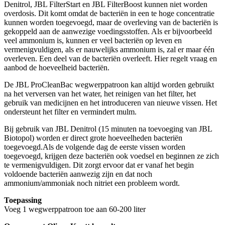
Denitrol, JBL FilterStart en JBL FilterBoost kunnen niet worden
overdosis. Dit komt omdat de bacteriën in een te hoge concentratie
kunnen worden toegevoegd, maar de overleving van de bacteriën is
gekoppeld aan de aanwezige voedingsstoffen. Als er bijvoorbeeld
veel ammonium is, kunnen er veel bacteriën op leven en
vermenigvuldigen, als er nauwelijks ammonium is, zal er maar één
overleven. Een deel van de bacteriën overleeft. Hier regelt vraag en
aanbod de hoeveelheid bacteriën.
De JBL ProCleanBac wegwerppatroon kan altijd worden gebruikt
na het verversen van het water, het reinigen van het filter, het
gebruik van medicijnen en het introduceren van nieuwe vissen. Het
ondersteunt het filter en vermindert mulm.
Bij gebruik van JBL Denitrol (15 minuten na toevoeging van JBL
Biotopol) worden er direct grote hoeveelheden bacteriën
toegevoegd.Als de volgende dag de eerste vissen worden
toegevoegd, krijgen deze bacteriën ook voedsel en beginnen ze zich
te vermenigvuldigen. Dit zorgt ervoor dat er vanaf het begin
voldoende bacteriën aanwezig zijn en dat noch
ammonium/ammoniak noch nitriet een probleem wordt.
Toepassing
Voeg 1 wegwerppatroon toe aan 60-200 liter