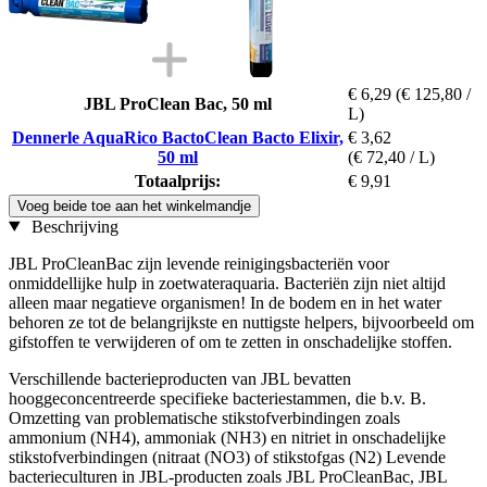
€ 6,29
(€ 125,80 /
JBL ProClean Bac, 50 ml
L)
Dennerle AquaRico BactoClean Bacto Elixir,
€ 3,62
50 ml
(€ 72,40 / L)
Totaalprijs:
€ 9,91
Voeg beide toe aan het winkelmandje
Beschrijving
JBL ProCleanBac zijn levende reinigingsbacteriën voor
onmiddellijke hulp in zoetwateraquaria. Bacteriën zijn niet altijd
alleen maar negatieve organismen! In de bodem en in het water
behoren ze tot de belangrijkste en nuttigste helpers, bijvoorbeeld om
gifstoffen te verwijderen of om te zetten in onschadelijke stoffen.
Verschillende bacterieproducten van JBL bevatten
hooggeconcentreerde specifieke bacteriestammen, die b.v. B.
Omzetting van problematische stikstofverbindingen zoals
ammonium (NH4), ammoniak (NH3) en nitriet in onschadelijke
stikstofverbindingen (nitraat (NO3) of stikstofgas (N2) Levende
bacterieculturen in JBL-producten zoals JBL ProCleanBac, JBL