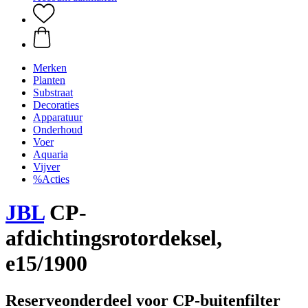
Merken
Planten
Substraat
Decoraties
Apparatuur
Onderhoud
Voer
Aquaria
Vijver
%Acties
JBL
CP-
afdichtingsrotordeksel,
e15/1900
Reserveonderdeel voor CP-buitenfilter