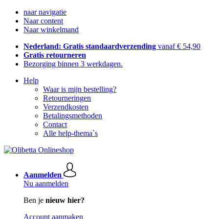
naar navigatie
Naar content
Naar winkelmand
Nederland: Gratis standaardverzending
vanaf € 54,90
Gratis retourneren
Bezorging binnen 3 werkdagen.
Help
Waar is mijn bestelling?
Retourneringen
Verzendkosten
Betalingsmethoden
Contact
Alle help-thema`s
Aanmelden
Nu aanmelden
Ben je
nieuw hier?
Account aanmaken