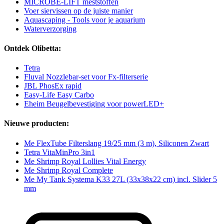
MICROBE-LIFT meststoffen
Voer siervissen op de juiste manier
Aquascaping - Tools voor je aquarium
Waterverzorging
Ontdek Olibetta:
Tetra
Fluval Nozzlebar-set voor Fx-filterserie
JBL PhosEx rapid
Easy-Life Easy Carbo
Eheim Beugelbevestiging voor powerLED+
Nieuwe producten:
Me FlexTube Filterslang 19/25 mm (3 m), Siliconen Zwart
Tetra VitaMinPro 3in1
Me Shrimp Royal Lollies Vital Energy
Me Shrimp Royal Complete
Me My Tank Systema K33 27L (33x38x22 cm) incl. Slider 5
mm