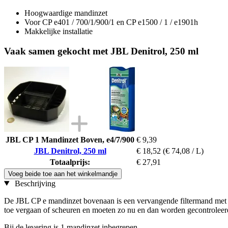
Hoogwaardige mandinzet
Voor CP e401 / 700/1/900/1 en CP e1500 / 1 / e1901h
Makkelijke installatie
Vaak samen gekocht met JBL Denitrol, 250 ml
JBL CP 1 Mandinzet Boven, e4/7/900
€ 9,39
JBL Denitrol, 250 ml
€ 18,52
(€ 74,08 / L)
Totaalprijs:
€ 27,91
Voeg beide toe aan het winkelmandje
Beschrijving
De JBL CP e mandinzet bovenaan is een vervangende filtermand met h
toe vergaan of scheuren en moeten zo nu en dan worden gecontrolee
Bij de levering is 1 mandinzet inbegrepen.