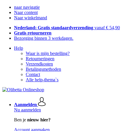
naar navigatie
Naar content
Naar winkelmand
Nederland: Gratis standaardverzending
vanaf € 54,90
Gratis retourneren
Bezorging binnen 3 werkdagen.
Help
Waar is mijn bestelling?
Retourneringen
Verzendkosten
Betalingsmethoden
Contact
Alle help-thema`s
Aanmelden
Nu aanmelden
Ben je
nieuw hier?
Account aanmaken