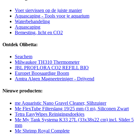
Voer siervissen op de juiste manier
Aquascaping - Tools voor je aquarium
Waterbehandeling
Aquascaping
Bemesting, licht en CO2
Ontdek Olibetta:
Seachem
Milwaukee TH310 Thermometer
JBL PROFLORA CO2 REFILL BIO
Europet Boosaardige Boom
Amtra Algen Magneetreiniger - Drijvend
Nieuwe producten:
me Aquaristic Nano Gravel Cleaner, Slibzuiger
Me FlexTube Filterslang 19/25 mm (3 m), Siliconen Zwart
Tetra EasyWipes Reinigingsdoekjes
Me My Tank Systema K33 27L (33x38x22 cm) incl. Slider 5
mm
Me Shrimp Royal Complete