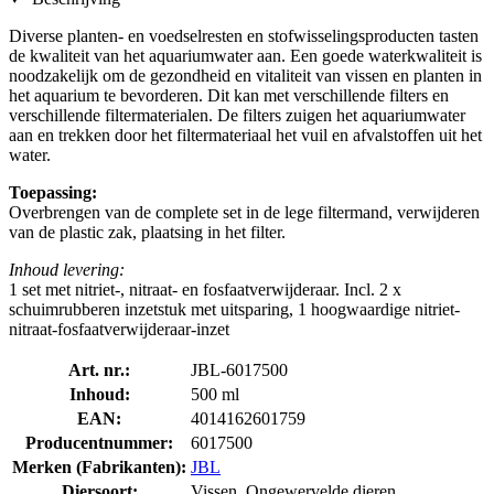
Diverse planten- en voedselresten en stofwisselingsproducten tasten
de kwaliteit van het aquariumwater aan. Een goede waterkwaliteit is
noodzakelijk om de gezondheid en vitaliteit van vissen en planten in
het aquarium te bevorderen. Dit kan met verschillende filters en
verschillende filtermaterialen. De filters zuigen het aquariumwater
aan en trekken door het filtermateriaal het vuil en afvalstoffen uit het
water.
Toepassing:
Overbrengen van de complete set in de lege filtermand, verwijderen
van de plastic zak, plaatsing in het filter.
Inhoud levering:
1 set met nitriet-, nitraat- en fosfaatverwijderaar. Incl. 2 x
schuimrubberen inzetstuk met uitsparing, 1 hoogwaardige nitriet-
nitraat-fosfaatverwijderaar-inzet
Art. nr.:
JBL-6017500
Inhoud:
500 ml
EAN:
4014162601759
Producentnummer:
6017500
Merken (Fabrikanten):
JBL
Diersoort:
Vissen, Ongewervelde dieren