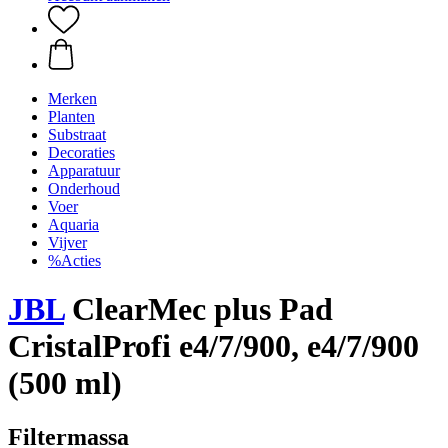
Merken
Planten
Substraat
Decoraties
Apparatuur
Onderhoud
Voer
Aquaria
Vijver
%Acties
JBL
ClearMec plus Pad
CristalProfi e4/7/900, e4/7/900
(500 ml)
Filtermassa