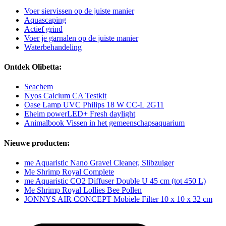
Voer siervissen op de juiste manier
Aquascaping
Actief grind
Voer je garnalen op de juiste manier
Waterbehandeling
Ontdek Olibetta:
Seachem
Nyos Calcium CA Testkit
Oase Lamp UVC Philips 18 W CC-L 2G11
Eheim powerLED+ Fresh daylight
Animalbook Vissen in het gemeenschapsaquarium
Nieuwe producten:
me Aquaristic Nano Gravel Cleaner, Slibzuiger
Me Shrimp Royal Complete
me Aquaristic CO2 Diffuser Double U 45 cm (tot 450 L)
Me Shrimp Royal Lollies Bee Pollen
JONNYS AIR CONCEPT Mobiele Filter 10 x 10 x 32 cm