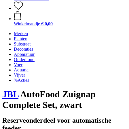
Winkelmandje
€ 0,00
Merken
Planten
Substraat
Decoraties
Apparatuur
Onderhoud
Voer
Aquaria
Vijver
%Acties
JBL
AutoFood Zuignap
Complete Set, zwart
Reserveonderdeel voor automatische
feeder