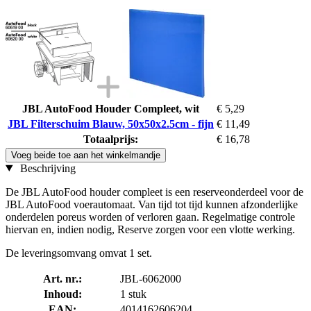
JBL AutoFood Houder Compleet, wit
€ 5,29
JBL Filterschuim Blauw, 50x50x2.5cm - fijn
€ 11,49
Totaalprijs:
€ 16,78
Voeg beide toe aan het winkelmandje
Beschrijving
De JBL AutoFood houder compleet is een reserveonderdeel voor de
JBL AutoFood voerautomaat. Van tijd tot tijd kunnen afzonderlijke
onderdelen poreus worden of verloren gaan. Regelmatige controle
hiervan en, indien nodig, Reserve zorgen voor een vlotte werking.
De leveringsomvang omvat 1 set.
Art. nr.:
JBL-6062000
Inhoud:
1 stuk
EAN:
4014162606204