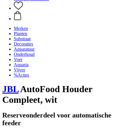
Merken
Planten
Substraat
Decoraties
Apparatuur
Onderhoud
Voer
Aquaria
Vijver
%Acties
JBL
AutoFood Houder
Compleet, wit
Reserveonderdeel voor automatische
feeder