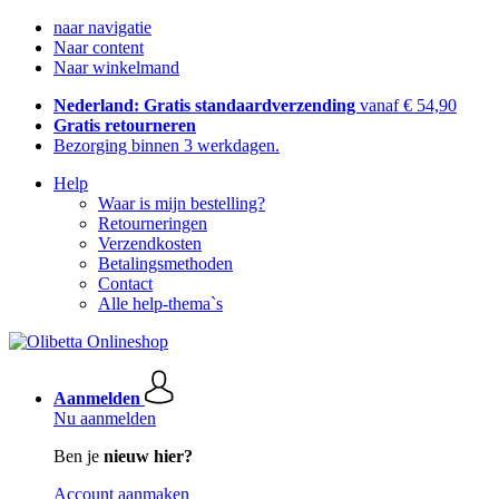
naar navigatie
Naar content
Naar winkelmand
Nederland: Gratis standaardverzending
vanaf € 54,90
Gratis retourneren
Bezorging binnen 3 werkdagen.
Help
Waar is mijn bestelling?
Retourneringen
Verzendkosten
Betalingsmethoden
Contact
Alle help-thema`s
Aanmelden
Nu aanmelden
Ben je
nieuw hier?
Account aanmaken