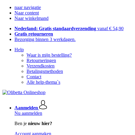
naar navigatie
Naar content
Naar winkelmand
Nederland: Gratis standaardverzending
vanaf € 54,90
Gratis retourneren
Bezorging binnen 3 werkdagen.
Help
Waar is mijn bestelling?
Retourneringen
Verzendkosten
Betalingsmethoden
Contact
Alle help-thema`s
Aanmelden
Nu aanmelden
Ben je
nieuw hier?
Account aanmaken