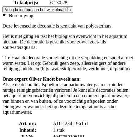
Totaalprijs:
€ 130,28
Voeg beide toe aan het winkelmandje
Beschrijving
Deze levensechte decoratie is gemaakt van polyesterhars.
Het is niet giftig en tast het biologisch evenwicht in het aquarium
niet aan. De decoratie is geschikt voor zowel zoet- als
zoutwateraquaria.
Tip: Haal de decoratie voorzichtig uit de verpakking en spoel af met
warm water. Let op: Gebruik geen zeep, allesreinigers of andere
reinigingsmiddelen (bijv. waterstofperoxide, verdunner, terpentijn).
Onze expert Oliver Knott beveelt aan:
Als je de decoratie afspoelt met aquariumwater gaan er minder
nuttige reinigingsbacteriën verloren! Je kunt alle decoraties buiten
het aquarium voorzichtig afspoelen in een emmer aquariumwater,
van binnen en van buiten, of ze voorzichtig afspoelen onder
leidingwater wanneer het op dezelfde temperatuur is als het
aquariumwater.
Art. nr.:
ADL-234-196151
Inhoud:
1 stuk
EAN:
4047059196151