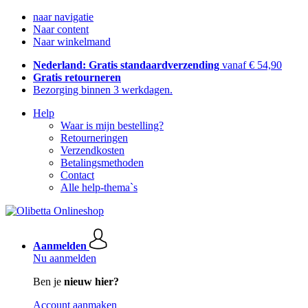
naar navigatie
Naar content
Naar winkelmand
Nederland: Gratis standaardverzending
vanaf € 54,90
Gratis retourneren
Bezorging binnen 3 werkdagen.
Help
Waar is mijn bestelling?
Retourneringen
Verzendkosten
Betalingsmethoden
Contact
Alle help-thema`s
Aanmelden
Nu aanmelden
Ben je
nieuw hier?
Account aanmaken