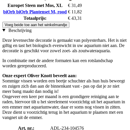
Europet Steen met Mos, XL
€ 31,49
biOrb biOrb Plantenset M, rood
€ 11,82
Totaalprijs:
€ 43,31
Voeg beide toe aan het winkelmandje
Beschrijving
Deze levensechte decoratie is gemaakt van polyesterhars. Het is niet
giftig en tast het biologisch evenwicht in uw aquarium niet aan. De
decoratie is geschikt voor zowel zoet- als zoutwateraquaria.
In combinatie met de andere formaten kan een rotslandschap
worden gereproduceerd.
Onze expert Oliver Knott beveelt aan:
Sommige vissen worden een beetje schuchter als hun huis beweegt
en zuigen zich dan aan de binnenkant vast - pas op dat je ze niet
meer bang maakt dan nodig is!
Ongeveer een keer per maand is een grondigere reiniging aan te
raden, hiervoor tilt u het sierelement voorzichtig uit het aquarium in
een emmer met aquariumwater, daar er soms nog vissen in zitten.
Deze dient u voorzichtig terug in het aquarium te plaatsen met een
vangnet uit de emmer.
Art. nr.:
ADL-234-104576