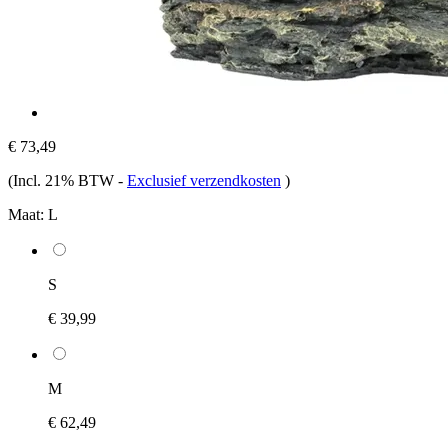
€ 73,49
(Incl. 21% BTW
-
Exclusief verzendkosten
)
Maat:
L
S
€ 39,99
M
€ 62,49